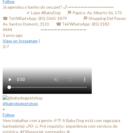
Follow
Já agendou o banho do seu pet? 🛁 ➖➖➖➖➖➖➖➖➖➖➖➖➖➖
⠀⠀⠀⠀⠀⠀⠀⠀✔ Lojas #BabyDog⠀⠀ 🏁 Papicu: Av. Alberto Sá, 173⠀⠀
☎ Tel/WhatsApp: (85) 3265-1879⠀⠀ ⠀⠀⠀ 🏁 Shopping Del Paseo:
Av. Santos Dumont, 3131⠀⠀ ☎ Tel/WhatsApp: (85) 3182-
4444⠀⠀⠀⠀ ⠀⠀⠀⠀⠀ ➖➖➖➖➖➖➖➖➖➖➖➖➖➖
3 anos ago
View on Instagram
|
3/7
@babydogpetshop
•
Follow
Vem trabalhar com a gente 🎉🎊 A Baby Dog está com vaga para
banhador(a) 🛁🐶 ⚠️ Pré requisito: experiência com serviços de
estética. ➕Diferencial: penteados 🎀