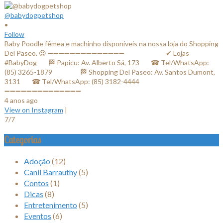
@babydogpetshop
•
Follow
Baby Poodle fêmea e machinho disponíveis na nossa loja do Shopping
Del Paseo. 😍 ➖➖➖➖➖➖➖➖➖➖➖➖➖➖ ⠀⠀⠀⠀⠀⠀⠀⠀✔ Lojas
#BabyDog⠀⠀ 🏁 Papicu: Av. Alberto Sá, 173⠀⠀ ☎ Tel/WhatsApp:
(85) 3265-1879⠀⠀ ⠀⠀⠀ 🏁 Shopping Del Paseo: Av. Santos Dumont,
3131⠀⠀ ☎ Tel/WhatsApp: (85) 3182-4444⠀⠀⠀⠀ ⠀⠀⠀⠀⠀
➖➖➖➖➖➖➖➖➖➖➖➖➖➖
4 anos ago
View on Instagram
|
7/7
Categorias
Adoção
(12)
Canil Barrauthy
(5)
Contos
(1)
Dicas
(8)
Entretenimento
(5)
Eventos
(6)