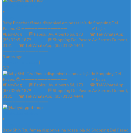
@babydogpetshop
•
Follow
Baby Pinscher fêmea disponível em nossa loja do Shopping Del
Paseo. 😍 ➖➖➖➖➖➖➖➖➖➖➖➖➖➖ ⠀⠀⠀⠀⠀⠀⠀⠀✔ Lojas
#BabyDog⠀⠀ 🏁 Papicu: Av. Alberto Sá, 173⠀⠀ ☎ Tel/WhatsApp:
(85) 3265-1879⠀⠀ ⠀⠀⠀ 🏁 Shopping Del Paseo: Av. Santos Dumont,
3131⠀⠀ ☎ Tel/WhatsApp: (85) 3182-4444⠀⠀⠀⠀ ⠀⠀⠀⠀⠀
➖➖➖➖➖➖➖➖➖➖➖➖➖➖
3 anos ago
View on Instagram
|
5/7
@babydogpetshop
•
Follow
Baby Shih Tzu fêmea disponível na nossa loja do Shopping Del Paseo.