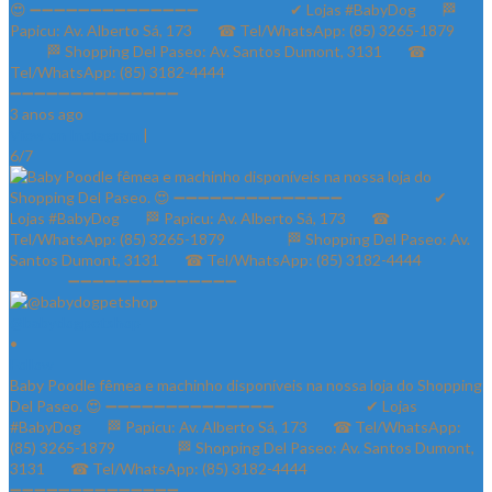
😍 ➖➖➖➖➖➖➖➖➖➖➖➖➖➖ ⠀⠀⠀⠀⠀⠀⠀⠀✔ Lojas #BabyDog⠀⠀ 🏁
Papicu: Av. Alberto Sá, 173⠀⠀ ☎ Tel/WhatsApp: (85) 3265-1879⠀⠀
⠀⠀⠀ 🏁 Shopping Del Paseo: Av. Santos Dumont, 3131⠀⠀ ☎
Tel/WhatsApp: (85) 3182-4444⠀⠀⠀⠀ ⠀⠀⠀⠀⠀
➖➖➖➖➖➖➖➖➖➖➖➖➖➖
3 anos ago
View on Instagram
|
6/7
@babydogpetshop
•
Follow
Baby Poodle fêmea e machinho disponíveis na nossa loja do Shopping
Del Paseo. 😍 ➖➖➖➖➖➖➖➖➖➖➖➖➖➖ ⠀⠀⠀⠀⠀⠀⠀⠀✔ Lojas
#BabyDog⠀⠀ 🏁 Papicu: Av. Alberto Sá, 173⠀⠀ ☎ Tel/WhatsApp:
(85) 3265-1879⠀⠀ ⠀⠀⠀ 🏁 Shopping Del Paseo: Av. Santos Dumont,
3131⠀⠀ ☎ Tel/WhatsApp: (85) 3182-4444⠀⠀⠀⠀ ⠀⠀⠀⠀⠀
➖➖➖➖➖➖➖➖➖➖➖➖➖➖