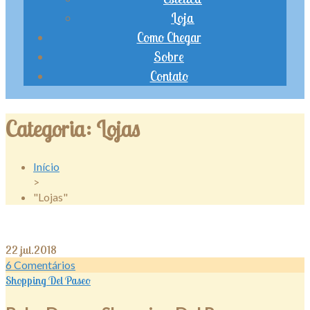
Loja
Como Chegar
Sobre
Contato
Categoria:
Lojas
Início
>
"Lojas"
22
jul.2018
6
Comentários
Shopping Del Paseo