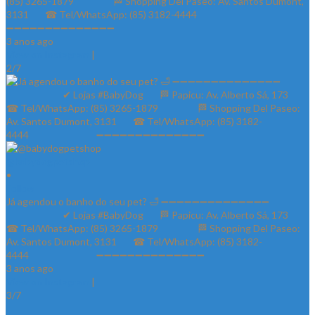
(85) 3265-1879⠀⠀ ⠀⠀⠀ 🏁 Shopping Del Paseo: Av. Santos Dumont,
3131⠀⠀ ☎ Tel/WhatsApp: (85) 3182-4444⠀⠀⠀⠀ ⠀⠀⠀⠀⠀
➖➖➖➖➖➖➖➖➖➖➖➖➖➖
3 anos ago
View on Instagram
|
2/7
@babydogpetshop
•
Follow
Já agendou o banho do seu pet? 🛁 ➖➖➖➖➖➖➖➖➖➖➖➖➖➖
⠀⠀⠀⠀⠀⠀⠀⠀✔ Lojas #BabyDog⠀⠀ 🏁 Papicu: Av. Alberto Sá, 173⠀⠀
☎ Tel/WhatsApp: (85) 3265-1879⠀⠀ ⠀⠀⠀ 🏁 Shopping Del Paseo:
Av. Santos Dumont, 3131⠀⠀ ☎ Tel/WhatsApp: (85) 3182-
4444⠀⠀⠀⠀ ⠀⠀⠀⠀⠀ ➖➖➖➖➖➖➖➖➖➖➖➖➖➖
3 anos ago
View on Instagram
|
3/7