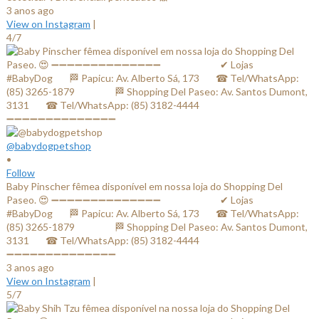
3 anos ago
View on Instagram
|
4/7
@babydogpetshop
•
Follow
Baby Pinscher fêmea disponível em nossa loja do Shopping Del
Paseo. 😍 ➖➖➖➖➖➖➖➖➖➖➖➖➖➖ ⠀⠀⠀⠀⠀⠀⠀⠀✔ Lojas
#BabyDog⠀⠀ 🏁 Papicu: Av. Alberto Sá, 173⠀⠀ ☎ Tel/WhatsApp:
(85) 3265-1879⠀⠀ ⠀⠀⠀ 🏁 Shopping Del Paseo: Av. Santos Dumont,
3131⠀⠀ ☎ Tel/WhatsApp: (85) 3182-4444⠀⠀⠀⠀ ⠀⠀⠀⠀⠀
➖➖➖➖➖➖➖➖➖➖➖➖➖➖
3 anos ago
View on Instagram
|
5/7