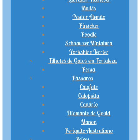
Maltês
Pastor Alemão
Pinscher
Poodle
Schnauzer Miniatura
Yorkshire Terrier
Filhotes de Gatos em Fortaleza
Persa
Pássaros
Calafate
Calopsita
Canário
Diamante de Gould
Manon
Periquito Australiano
Peixes