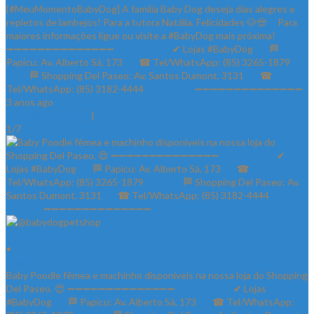
{#MeuMomentoBabyDog} A família Baby Dog deseja dias alegres e
repletos de lambejos! Para a tutora Natália. Felicidades 🐶😍 ⠀ Para
maiores informações ligue ou visite a #BabyDog mais próxima! ⠀
➖➖➖➖➖➖➖➖➖➖➖➖➖➖ ⠀⠀⠀⠀⠀⠀⠀⠀✔ Lojas #BabyDog⠀⠀ 🏁
Papicu: Av. Alberto Sá, 173⠀⠀ ☎ Tel/WhatsApp: (85) 3265-1879⠀⠀
⠀⠀⠀ 🏁 Shopping Del Paseo: Av. Santos Dumont, 3131⠀⠀ ☎
Tel/WhatsApp: (85) 3182-4444⠀⠀⠀⠀⠀⠀⠀ ➖➖➖➖➖➖➖➖➖➖➖➖➖➖
3 anos ago
View on Instagram
|
1/7
@babydogpetshop
•
Follow
Baby Poodle fêmea e machinho disponíveis na nossa loja do Shopping
Del Paseo. 😍 ➖➖➖➖➖➖➖➖➖➖➖➖➖➖ ⠀⠀⠀⠀⠀⠀⠀⠀✔ Lojas
#BabyDog⠀⠀ 🏁 Papicu: Av. Alberto Sá, 173⠀⠀ ☎ Tel/WhatsApp: