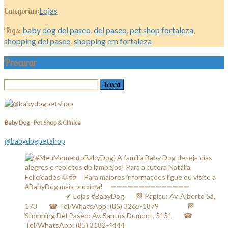
Categorias:
Lojas
Tags:
baby dog del paseo
,
del paseo
,
pet shop fortaleza
,
shopping del paseo
,
shopping em fortaleza
Procurar
Baby Dog - Pet Shop & Clínica
@babydogpetshop