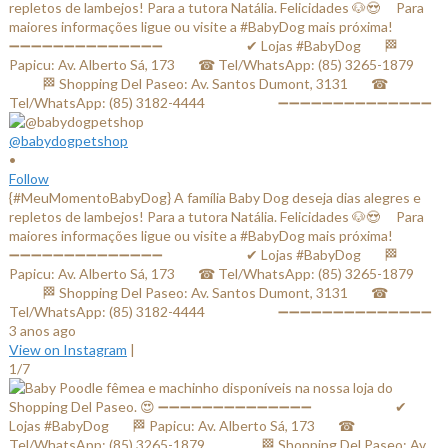
@babydogpetshop
•
Follow
{#MeuMomentoBabyDog} A família Baby Dog deseja dias alegres e
repletos de lambejos! Para a tutora Natália. Felicidades 🐶😍 ⠀ Para
maiores informações ligue ou visite a #BabyDog mais próxima! ⠀
➖➖➖➖➖➖➖➖➖➖➖➖➖➖ ⠀⠀⠀⠀⠀⠀⠀⠀✔ Lojas #BabyDog⠀⠀ 🏁
Papicu: Av. Alberto Sá, 173⠀⠀ ☎ Tel/WhatsApp: (85) 3265-1879⠀⠀
⠀⠀⠀ 🏁 Shopping Del Paseo: Av. Santos Dumont, 3131⠀⠀ ☎
Tel/WhatsApp: (85) 3182-4444⠀⠀⠀⠀⠀⠀⠀ ➖➖➖➖➖➖➖➖➖➖➖➖➖➖
3 anos ago
View on Instagram
|
1/7