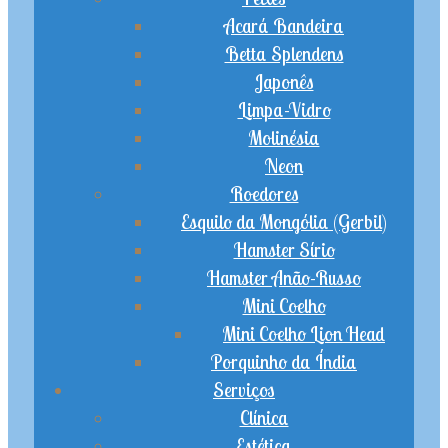
Acará Bandeira
Betta Splendens
Japonês
Limpa-Vidro
Molinésia
Neon
Roedores
Esquilo da Mongólia (Gerbil)
Hamster Sírio
Hamster Anão-Russo
Mini Coelho
Mini Coelho Lion Head
Porquinho da Índia
Serviços
Clínica
Estética