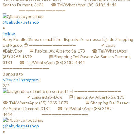
@babydogpetshop
•
Follow
Baby Poodle fêmea e machinho disponíveis na nossa loja do Shopping
Del Paseo. 😍 ➖➖➖➖➖➖➖➖➖➖➖➖➖➖ ⠀⠀⠀⠀⠀⠀⠀⠀✔ Lojas
#BabyDog⠀⠀ 🏁 Papicu: Av. Alberto Sá, 173⠀⠀ ☎ Tel/WhatsApp:
(85) 3265-1879⠀⠀ ⠀⠀⠀ 🏁 Shopping Del Paseo: Av. Santos Dumont,
3131⠀⠀ ☎ Tel/WhatsApp: (85) 3182-4444⠀⠀⠀⠀ ⠀⠀⠀⠀⠀
➖➖➖➖➖➖➖➖➖➖➖➖➖➖
3 anos ago
View on Instagram
|
2/7
@babydogpetshop
•