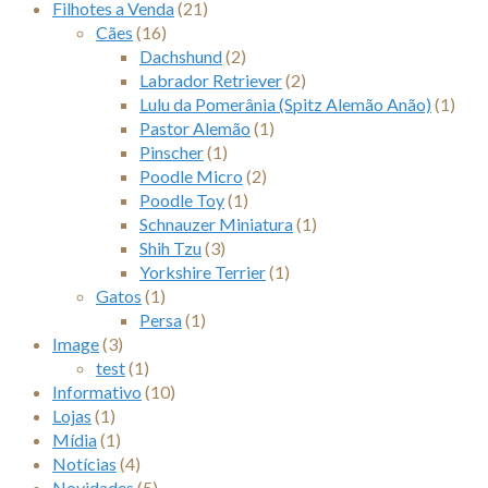
Filhotes a Venda
(21)
Cães
(16)
Dachshund
(2)
Labrador Retriever
(2)
Lulu da Pomerânia (Spitz Alemão Anão)
(1)
Pastor Alemão
(1)
Pinscher
(1)
Poodle Micro
(2)
Poodle Toy
(1)
Schnauzer Miniatura
(1)
Shih Tzu
(3)
Yorkshire Terrier
(1)
Gatos
(1)
Persa
(1)
Image
(3)
test
(1)
Informativo
(10)
Lojas
(1)
Mídia
(1)
Notícias
(4)
Novidades
(5)