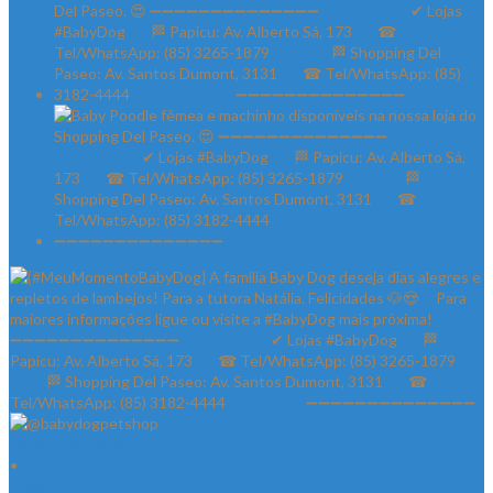
@babydogpetshop
•
Follow