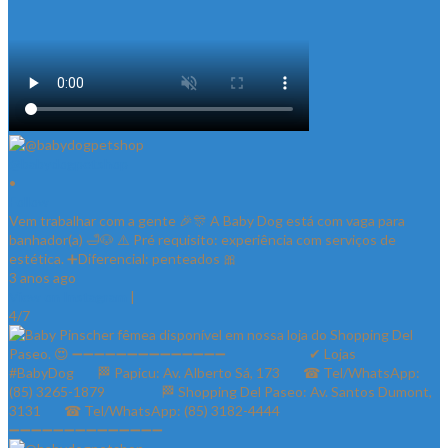
@babydogpetshop
•
Follow
Vem trabalhar com a gente 🎉🎊 A Baby Dog está com vaga para
banhador(a) 🛁🐶 ⚠️ Pré requisito: experiência com serviços de
estética. ➕Diferencial: penteados 🎀
3 anos ago
View on Instagram
|
4/7