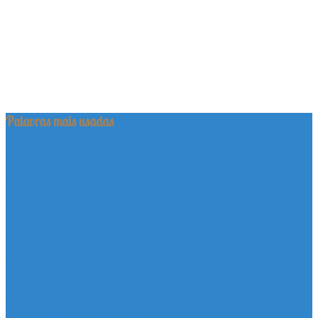
Palavras mais usadas
adoção
adoção de cães
adotar
adoção de animais
adoção de gatos
animal
cachorro
animais
Blog
cadela
barrauthy
cao
caes
canina
clinica veterinaria
comodidade
cães para adoção
fortaleza
filhote
doação
dachshund
domicílio
gatinho
gato
maltês
gatos
labrador
labrador retriever
leishmaniose
pastor alemão
pet
pedigree
poodle
pet shop
pinscher
pets
poodle micro
venda de filhotes
shih tzu
schnauzer
shop
shopping del paseo
yorkshire
York
yorkshire terrier