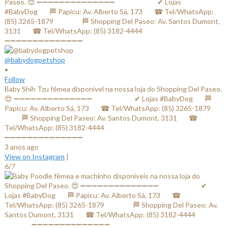
@babydogpetshop
•
Follow
Baby Shih Tzu fêmea disponível na nossa loja do Shopping Del Paseo.
😍 ➖➖➖➖➖➖➖➖➖➖➖➖➖➖ ⠀⠀⠀⠀⠀⠀⠀⠀✔ Lojas #BabyDog⠀⠀ 🏁
Papicu: Av. Alberto Sá, 173⠀⠀ ☎ Tel/WhatsApp: (85) 3265-1879⠀⠀
⠀⠀⠀ 🏁 Shopping Del Paseo: Av. Santos Dumont, 3131⠀⠀ ☎
Tel/WhatsApp: (85) 3182-4444⠀⠀⠀⠀ ⠀⠀⠀⠀⠀
➖➖➖➖➖➖➖➖➖➖➖➖➖➖
3 anos ago
View on Instagram
|
6/7