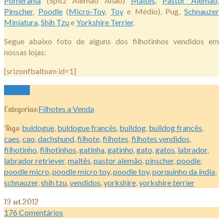
Pomerânia
(Spitz Alemão Anão)
Maltês
,
Pastor Alemão
,
Pinscher
,
Poodle
(
Micro-Toy
,
Toy
e Médio), Pug,
Schnauzer
Miniatura
,
Shih Tzu
e
Yorkshire Terrier
.
Segue abaixo foto de alguns dos filhotinhos vendidos em
nossas lojas:
[srizonfbalbum id=1]
Ler mais
Categorias:
Filhotes a Venda
Tags:
buldogue
,
buldogue francês
,
bulldog
,
bulldog francês
,
caes
,
cao
,
dachshund
,
filhote
,
filhotes
,
filhotes vendidos
,
filhotinho
,
filhotinhos
,
gatinha
,
gatinho
,
gato
,
gatos
,
labrador
,
labrador retriever
,
maltês
,
pastor alemão
,
pinscher
,
poodle
,
poodle micro
,
poodle micro toy
,
poodle toy
,
porquinho da índia
,
schnauzer
,
shih tzu
,
vendidos
,
yorkshire
,
yorkshire terrier
19
set.2012
176
Comentários