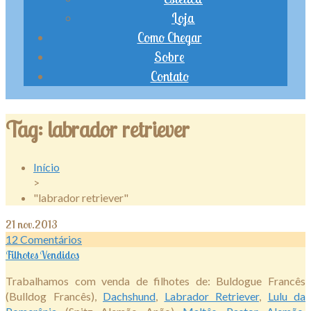
Loja
Como Chegar
Sobre
Contato
Tag:
labrador retriever
Início
>
"labrador retriever"
21
nov.2013
12
Comentários
Filhotes Vendidos
Trabalhamos com venda de filhotes de: Buldogue Francês
(Bulldog Francês),
Dachshund
,
Labrador Retriever
,
Lulu da