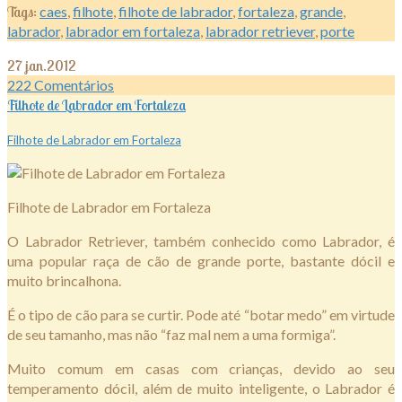
Tags:
caes
,
filhote
,
filhote de labrador
,
fortaleza
,
grande
,
labrador
,
labrador em fortaleza
,
labrador retriever
,
porte
27
jan.2012
222
Comentários
Filhote de Labrador em Fortaleza
Filhote de Labrador em Fortaleza
Filhote de Labrador em Fortaleza
O Labrador Retriever, também conhecido como Labrador, é
uma popular raça de cão de grande porte, bastante dócil e
muito brincalhona.
É o tipo de cão para se curtir. Pode até “botar medo” em virtude
de seu tamanho, mas não “faz mal nem a uma formiga”.
Muito comum em casas com crianças, devido ao seu
temperamento dócil, além de muito inteligente, o Labrador é