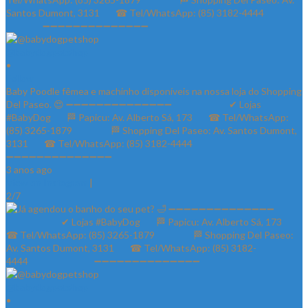
@babydogpetshop
•
Follow
Baby Poodle fêmea e machinho disponíveis na nossa loja do Shopping
Del Paseo. 😍 ➖➖➖➖➖➖➖➖➖➖➖➖➖➖ ⠀⠀⠀⠀⠀⠀⠀⠀✔ Lojas
#BabyDog⠀⠀ 🏁 Papicu: Av. Alberto Sá, 173⠀⠀ ☎ Tel/WhatsApp:
(85) 3265-1879⠀⠀ ⠀⠀⠀ 🏁 Shopping Del Paseo: Av. Santos Dumont,
3131⠀⠀ ☎ Tel/WhatsApp: (85) 3182-4444⠀⠀⠀⠀ ⠀⠀⠀⠀⠀
➖➖➖➖➖➖➖➖➖➖➖➖➖➖
3 anos ago
View on Instagram
|
2/7
@babydogpetshop
•