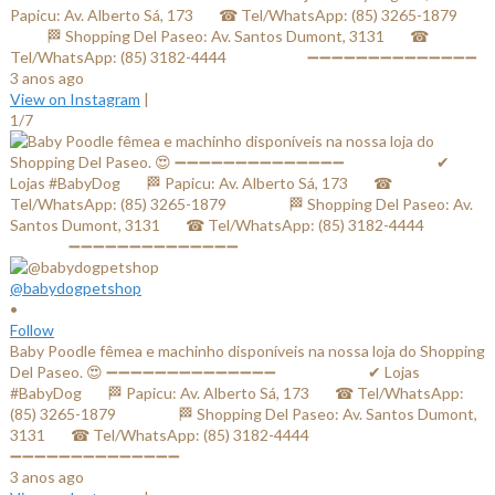
Papicu: Av. Alberto Sá, 173⠀⠀ ☎ Tel/WhatsApp: (85) 3265-1879⠀⠀
⠀⠀⠀ 🏁 Shopping Del Paseo: Av. Santos Dumont, 3131⠀⠀ ☎
Tel/WhatsApp: (85) 3182-4444⠀⠀⠀⠀⠀⠀⠀ ➖➖➖➖➖➖➖➖➖➖➖➖➖➖
3 anos ago
View on Instagram
|
1/7
@babydogpetshop
•
Follow
Baby Poodle fêmea e machinho disponíveis na nossa loja do Shopping
Del Paseo. 😍 ➖➖➖➖➖➖➖➖➖➖➖➖➖➖ ⠀⠀⠀⠀⠀⠀⠀⠀✔ Lojas
#BabyDog⠀⠀ 🏁 Papicu: Av. Alberto Sá, 173⠀⠀ ☎ Tel/WhatsApp:
(85) 3265-1879⠀⠀ ⠀⠀⠀ 🏁 Shopping Del Paseo: Av. Santos Dumont,
3131⠀⠀ ☎ Tel/WhatsApp: (85) 3182-4444⠀⠀⠀⠀ ⠀⠀⠀⠀⠀
➖➖➖➖➖➖➖➖➖➖➖➖➖➖
3 anos ago