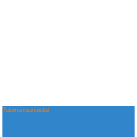
Palavras mais usadas
adoção
adoção de cães
adotar
adoção de animais
adoção de gatos
animal
cachorro
animais
Blog
cadela
barrauthy