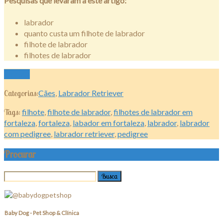
Pesquisas que levaram a este artigo:
labrador
quanto custa um filhote de labrador
filhote de labrador
filhotes de labrador
Ler mais
Categorias:
Cães
,
Labrador Retriever
Tags:
filhote
,
filhote de labrador
,
filhotes de labrador em
fortaleza
,
fortaleza
,
labador em fortaleza
,
labrador
,
labrador
com pedigree
,
labrador retriever
,
pedigree
Procurar
Baby Dog - Pet Shop & Clínica