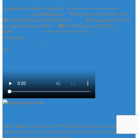
Follow
Já agendou o banho do seu pet? 🛁 ➖➖➖➖➖➖➖➖➖➖➖➖➖➖
⠀⠀⠀⠀⠀⠀⠀⠀✔ Lojas #BabyDog⠀⠀ 🏁 Papicu: Av. Alberto Sá, 173⠀⠀
☎ Tel/WhatsApp: (85) 3265-1879⠀⠀ ⠀⠀⠀ 🏁 Shopping Del Paseo:
Av. Santos Dumont, 3131⠀⠀ ☎ Tel/WhatsApp: (85) 3182-
4444⠀⠀⠀⠀ ⠀⠀⠀⠀⠀ ➖➖➖➖➖➖➖➖➖➖➖➖➖➖
3 anos ago
View on Instagram
|
3/7
@babydogpetshop
•
Follow
Vem trabalhar com a gente 🎉🎊 A Baby Dog está com vaga para
banhador(a) 🛁🐶 ⚠️ Pré requisito: experiência com serviços de
estética. ➕Diferencial: penteados 🎀