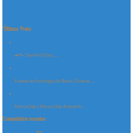
Você Sabia?
Shih Tzu
Text
test
Uncategorized
Video
Yorkshire
Terrier
Últimos Posts
Táxi Dog (Táxi Pet)
🚗🐾 Táxi Pet (Táxi ......
Sorologia de Raiva
Exame de Sorologia de Raiva | Exame ......
Aplicação de Microchip Animal em Fortaleza
MicroChip | MicroChip Animal A ...
Comentários recentes
Baby Dog
em
Filhotes de Shih Tzu em Fortaleza a Venda