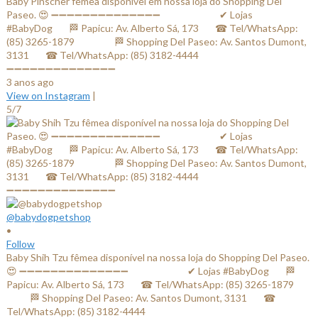
Baby Pinscher fêmea disponível em nossa loja do Shopping Del
Paseo. 😍 ➖➖➖➖➖➖➖➖➖➖➖➖➖➖ ⠀⠀⠀⠀⠀⠀⠀⠀✔ Lojas
#BabyDog⠀⠀ 🏁 Papicu: Av. Alberto Sá, 173⠀⠀ ☎ Tel/WhatsApp:
(85) 3265-1879⠀⠀ ⠀⠀⠀ 🏁 Shopping Del Paseo: Av. Santos Dumont,
3131⠀⠀ ☎ Tel/WhatsApp: (85) 3182-4444⠀⠀⠀⠀ ⠀⠀⠀⠀⠀
➖➖➖➖➖➖➖➖➖➖➖➖➖➖
3 anos ago
View on Instagram
|
5/7
@babydogpetshop
•
Follow
Baby Shih Tzu fêmea disponível na nossa loja do Shopping Del Paseo.
😍 ➖➖➖➖➖➖➖➖➖➖➖➖➖➖ ⠀⠀⠀⠀⠀⠀⠀⠀✔ Lojas #BabyDog⠀⠀ 🏁
Papicu: Av. Alberto Sá, 173⠀⠀ ☎ Tel/WhatsApp: (85) 3265-1879⠀⠀
⠀⠀⠀ 🏁 Shopping Del Paseo: Av. Santos Dumont, 3131⠀⠀ ☎
Tel/WhatsApp: (85) 3182-4444⠀⠀⠀⠀ ⠀⠀⠀⠀⠀