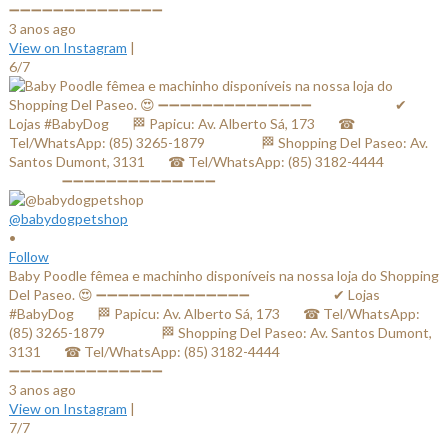
➖➖➖➖➖➖➖➖➖➖➖➖➖➖
3 anos ago
View on Instagram
|
6/7
@babydogpetshop
•
Follow
Baby Poodle fêmea e machinho disponíveis na nossa loja do Shopping
Del Paseo. 😍 ➖➖➖➖➖➖➖➖➖➖➖➖➖➖ ⠀⠀⠀⠀⠀⠀⠀⠀✔ Lojas
#BabyDog⠀⠀ 🏁 Papicu: Av. Alberto Sá, 173⠀⠀ ☎ Tel/WhatsApp:
(85) 3265-1879⠀⠀ ⠀⠀⠀ 🏁 Shopping Del Paseo: Av. Santos Dumont,
3131⠀⠀ ☎ Tel/WhatsApp: (85) 3182-4444⠀⠀⠀⠀ ⠀⠀⠀⠀⠀
➖➖➖➖➖➖➖➖➖➖➖➖➖➖
3 anos ago
View on Instagram
|
7/7