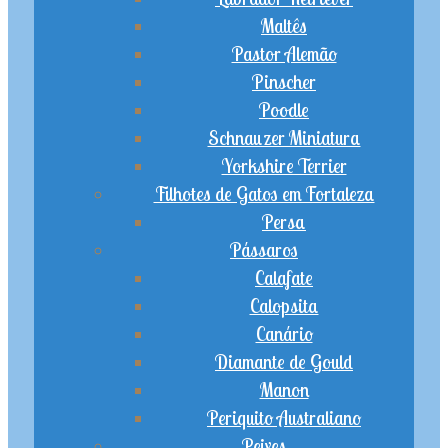
Maltês
Pastor Alemão
Pinscher
Poodle
Schnauzer Miniatura
Yorkshire Terrier
Filhotes de Gatos em Fortaleza
Persa
Pássaros
Calafate
Calopsita
Canário
Diamante de Gould
Manon
Periquito Australiano
Peixes