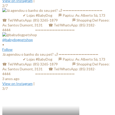
View on Instagram
|
2/7
@babydogpetshop
•
Follow
Já agendou o banho do seu pet? 🛁 ➖➖➖➖➖➖➖➖➖➖➖➖➖➖
⠀⠀⠀⠀⠀⠀⠀⠀✔ Lojas #BabyDog⠀⠀ 🏁 Papicu: Av. Alberto Sá, 173⠀⠀
☎ Tel/WhatsApp: (85) 3265-1879⠀⠀ ⠀⠀⠀ 🏁 Shopping Del Paseo:
Av. Santos Dumont, 3131⠀⠀ ☎ Tel/WhatsApp: (85) 3182-
4444⠀⠀⠀⠀ ⠀⠀⠀⠀⠀ ➖➖➖➖➖➖➖➖➖➖➖➖➖➖
3 anos ago
View on Instagram
|
3/7