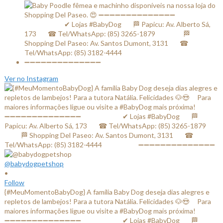
Ver no Instagram
@babydogpetshop
•
Follow
{#MeuMomentoBabyDog} A família Baby Dog deseja dias alegres e
repletos de lambejos! Para a tutora Natália. Felicidades 🐶😍 ⠀ Para
maiores informações ligue ou visite a #BabyDog mais próxima! ⠀
➖➖➖➖➖➖➖➖➖➖➖➖➖➖ ⠀⠀⠀⠀⠀⠀⠀⠀✔ Lojas #BabyDog⠀⠀ 🏁