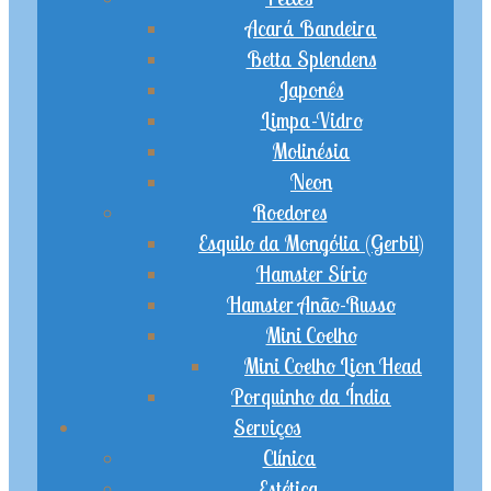
Acará Bandeira
Betta Splendens
Japonês
Limpa-Vidro
Molinésia
Neon
Roedores
Esquilo da Mongólia (Gerbil)
Hamster Sírio
Hamster Anão-Russo
Mini Coelho
Mini Coelho Lion Head
Porquinho da Índia
Serviços
Clínica
Estética