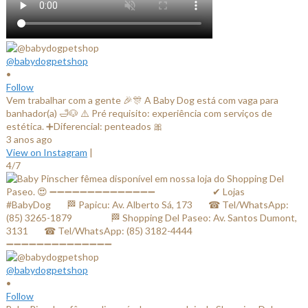
@babydogpetshop
•
Follow
Vem trabalhar com a gente 🎉🎊 A Baby Dog está com vaga para
banhador(a) 🛁🐶 ⚠️ Pré requisito: experiência com serviços de
estética. ➕Diferencial: penteados 🎀
3 anos ago
View on Instagram
|
4/7
@babydogpetshop
•
Follow