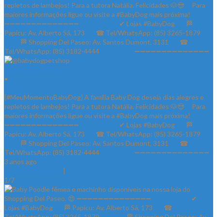
@babydogpetshop
•
Follow
{#MeuMomentoBabyDog} A família Baby Dog deseja dias alegres e
repletos de lambejos! Para a tutora Natália. Felicidades 🐶😍 ⠀ Para
maiores informações ligue ou visite a #BabyDog mais próxima! ⠀
➖➖➖➖➖➖➖➖➖➖➖➖➖➖ ⠀⠀⠀⠀⠀⠀⠀⠀✔ Lojas #BabyDog⠀⠀ 🏁
Papicu: Av. Alberto Sá, 173⠀⠀ ☎ Tel/WhatsApp: (85) 3265-1879⠀⠀
⠀⠀⠀ 🏁 Shopping Del Paseo: Av. Santos Dumont, 3131⠀⠀ ☎
Tel/WhatsApp: (85) 3182-4444⠀⠀⠀⠀⠀⠀⠀ ➖➖➖➖➖➖➖➖➖➖➖➖➖➖
3 anos ago
View on Instagram
|
1/7