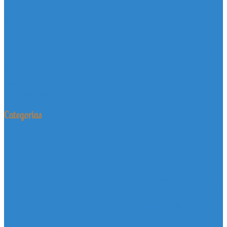
cao
caes
canina
clinica veterinaria
comodidade
cães para adoção
fortaleza
filhote
doação
dachshund
domicílio
gatinho
gato
maltês
gatos
labrador
labrador retriever
leishmaniose
pastor alemão
pet
pedigree
poodle
pet shop
pinscher
pets
poodle micro
venda de filhotes
shih tzu
schnauzer
shop
shopping del paseo
yorkshire
York
yorkshire terrier
Categorias
Adoção
Canil Barrauthy
Cães
Dachshund
Contos
Dicas
Filhotes a
Eventos
Entretenimento
Informativo
Venda
Image
Labrador Retriever
Gatos
Novidades
Notícias
Lojas
Lulu da Pomerânia (Spitz Alemão Anão)
Mídia
Pets
Poodle Micro
Parcerias
Pastor Alemão
Persa
Pinscher
Política
Poodle Toy
Serviços
Saúde
Promoção
Produtos
Schnauzer Miniatura