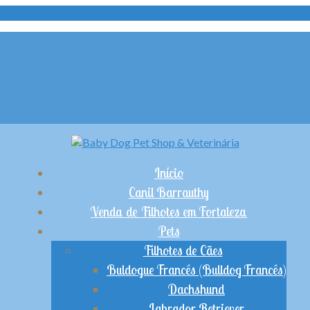
Início
Canil Barrauthy
Venda de Filhotes em Fortaleza
Pets
Filhotes de Cães
Buldogue Francês (Bulldog Francês)
Dachshund
Labrador Retriever