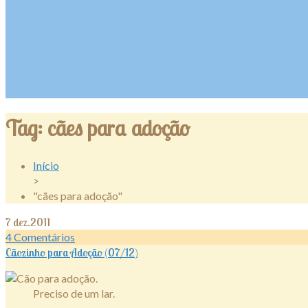
Tag:
cães para adoção
Início
>
"cães para adoção"
7
dez.2011
4
Comentários
Cãozinho para Adoção (07/12)
Preciso de um lar.