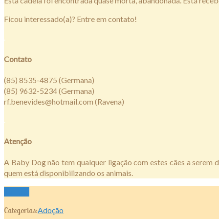
Esta cadela foi encontrada quase morta, abandonada. Está recebe
Ficou interessado(a)? Entre em contato!
.
Contato
(85) 8535-4875 (Germana)
(85) 9632-5234 (Germana)
rf.benevides@hotmail.com
(Ravena)
.
Atenção
A Baby Dog não tem qualquer ligação com estes cães a serem do
quem está disponibilizando os animais.
Ler mais
Categorias:
Adoção