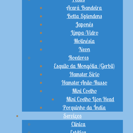
Acará Bandeira
Betta Splendens
Japonês
Limpa-Vidro
Molinésia
Neon
Roedores
Esquilo da Mongólia (Gerbil)
Hamster Sírio
Hamster Anão-Russo
Mini Coelho
Mini Coelho Lion Head
Porquinho da Índia
Serviços
Clínica
Estética