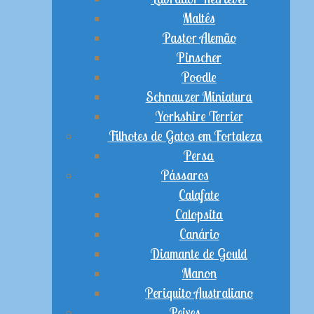
Maltês
Pastor Alemão
Pinscher
Poodle
Schnauzer Miniatura
Yorkshire Terrier
Filhotes de Gatos em Fortaleza
Persa
Pássaros
Calafate
Calopsita
Canário
Diamante de Gould
Manon
Periquito Australiano
Peixes