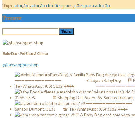
Tags:
adoção
,
adoção de cães
,
caes
,
cães para adoção
Procurar
Baby Dog - Pet Shop & Clínica
@babydogpetshop