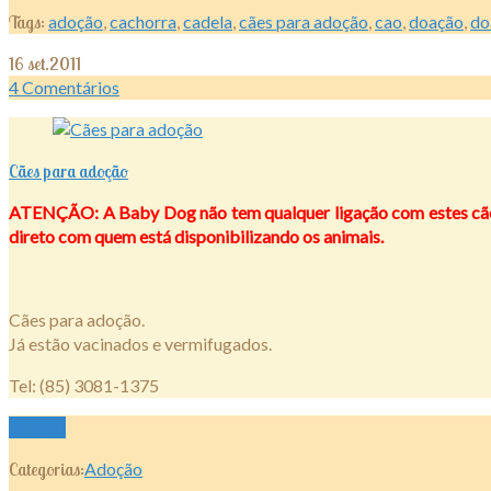
Tags:
adoção
,
cachorra
,
cadela
,
cães para adoção
,
cao
,
doação
,
do
16
set.2011
4
Comentários
Cães para adoção
ATENÇÃO: A Baby Dog não tem qualquer ligação com estes cães 
direto com quem está disponibilizando os animais.
Cães para adoção.
Já estão vacinados e vermifugados.
Tel: (85) 3081-1375
Ler mais
Categorias:
Adoção