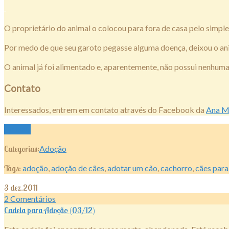
.
O proprietário do animal o colocou para fora de casa pelo simples
Por medo de que seu garoto pegasse alguma doença, deixou o ani
O animal já foi alimentado e, aparentemente, não possui nenhum
Contato
Interessados, entrem em contato através do Facebook da
Ana M
Ler mais
Categorias:
Adoção
Tags:
adoção
,
adoção de cães
,
adotar um cão
,
cachorro
,
cães par
3
dez.2011
2
Comentários
Cadela para Adoção (03/12)