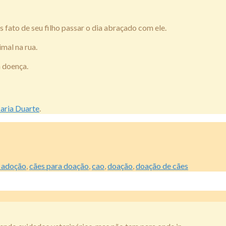
 fato de seu filho passar o dia abraçado com ele.
mal na rua.
a doença.
aria Duarte
.
a adoção
,
cães para doação
,
cao
,
doação
,
doação de cães