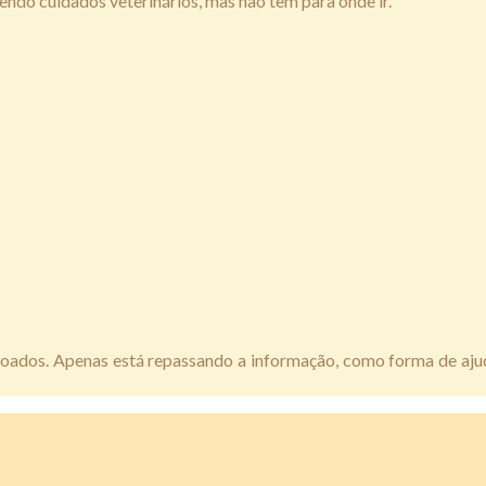
ndo cuidados veterinários, mas não tem para onde ir.
ados. Apenas está repassando a informação, como forma de ajudá