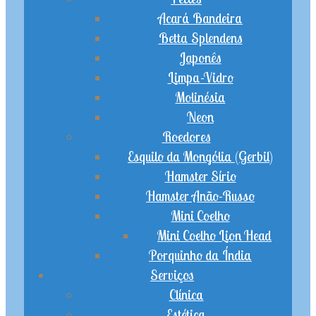
Acará Bandeira
Betta Splendens
Japonês
Limpa-Vidro
Molinésia
Neon
Roedores
Esquilo da Mongólia (Gerbil)
Hamster Sírio
Hamster Anão-Russo
Mini Coelho
Mini Coelho Lion Head
Porquinho da Índia
Serviços
Clínica
Estética