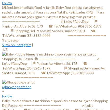
Follow
{#MeuMomentoBabyDog} A família Baby Dog deseja dias alegres e
repletos de lambejos! Para a tutora Natália. Felicidades 🐶😍 ⠀ Para
maiores informações ligue ou visite a #BabyDog mais próxima! ⠀
➖➖➖➖➖➖➖➖➖➖➖➖➖➖ ⠀⠀⠀⠀⠀⠀⠀⠀✔ Lojas #BabyDog⠀⠀ 🏁
Papicu: Av. Alberto Sá, 173⠀⠀ ☎ Tel/WhatsApp: (85) 3265-1879⠀⠀
⠀⠀⠀ 🏁 Shopping Del Paseo: Av. Santos Dumont, 3131⠀⠀ ☎
Tel/WhatsApp: (85) 3182-4444⠀⠀⠀⠀⠀⠀⠀ ➖➖➖➖➖➖➖➖➖➖➖➖➖➖
3 anos ago
View on Instagram
|
1/7
@babydogpetshop
•
Follow
Baby Poodle fêmea e machinho disponíveis na nossa loja do Shopping
Del Paseo. 😍 ➖➖➖➖➖➖➖➖➖➖➖➖➖➖ ⠀⠀⠀⠀⠀⠀⠀⠀✔ Lojas