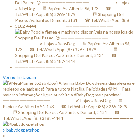
Ver no Instagram
@babydogpetshop
•