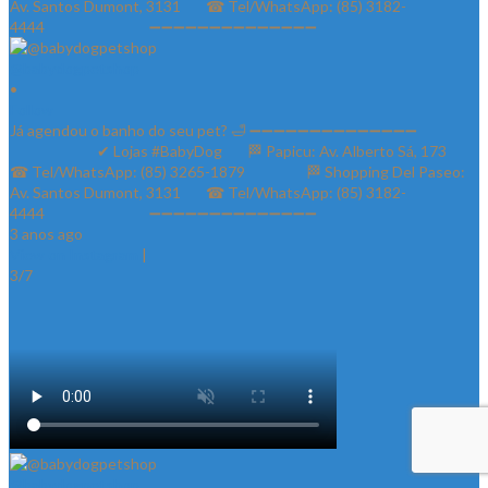
@babydogpetshop
•
Follow
Já agendou o banho do seu pet? 🛁 ➖➖➖➖➖➖➖➖➖➖➖➖➖➖
⠀⠀⠀⠀⠀⠀⠀⠀✔ Lojas #BabyDog⠀⠀ 🏁 Papicu: Av. Alberto Sá, 173⠀⠀
☎ Tel/WhatsApp: (85) 3265-1879⠀⠀ ⠀⠀⠀ 🏁 Shopping Del Paseo:
Av. Santos Dumont, 3131⠀⠀ ☎ Tel/WhatsApp: (85) 3182-
4444⠀⠀⠀⠀ ⠀⠀⠀⠀⠀ ➖➖➖➖➖➖➖➖➖➖➖➖➖➖
3 anos ago
View on Instagram
|
3/7
@babydogpetshop