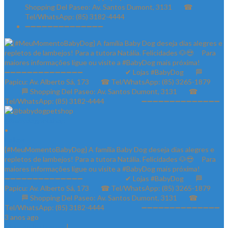
@babydogpetshop
•
Follow
{#MeuMomentoBabyDog} A família Baby Dog deseja dias alegres e
repletos de lambejos! Para a tutora Natália. Felicidades 🐶😍 ⠀ Para
maiores informações ligue ou visite a #BabyDog mais próxima! ⠀
➖➖➖➖➖➖➖➖➖➖➖➖➖➖ ⠀⠀⠀⠀⠀⠀⠀⠀✔ Lojas #BabyDog⠀⠀ 🏁
Papicu: Av. Alberto Sá, 173⠀⠀ ☎ Tel/WhatsApp: (85) 3265-1879⠀⠀
⠀⠀⠀ 🏁 Shopping Del Paseo: Av. Santos Dumont, 3131⠀⠀ ☎
Tel/WhatsApp: (85) 3182-4444⠀⠀⠀⠀⠀⠀⠀ ➖➖➖➖➖➖➖➖➖➖➖➖➖➖
3 anos ago
View on Instagram
|