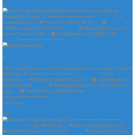
1/7
@babydogpetshop
•
Follow
Baby Poodle fêmea e machinho disponíveis na nossa loja do Shopping
Del Paseo. 😍 ➖➖➖➖➖➖➖➖➖➖➖➖➖➖ ⠀⠀⠀⠀⠀⠀⠀⠀✔ Lojas
#BabyDog⠀⠀ 🏁 Papicu: Av. Alberto Sá, 173⠀⠀ ☎ Tel/WhatsApp:
(85) 3265-1879⠀⠀ ⠀⠀⠀ 🏁 Shopping Del Paseo: Av. Santos Dumont,
3131⠀⠀ ☎ Tel/WhatsApp: (85) 3182-4444⠀⠀⠀⠀ ⠀⠀⠀⠀⠀
➖➖➖➖➖➖➖➖➖➖➖➖➖➖
3 anos ago
View on Instagram
|
2/7