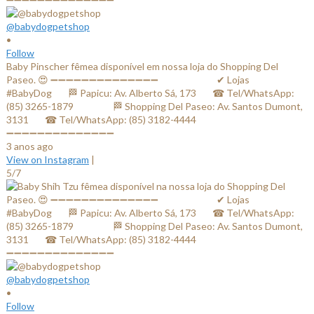
@babydogpetshop
•
Follow
Baby Pinscher fêmea disponível em nossa loja do Shopping Del
Paseo. 😍 ➖➖➖➖➖➖➖➖➖➖➖➖➖➖ ⠀⠀⠀⠀⠀⠀⠀⠀✔ Lojas
#BabyDog⠀⠀ 🏁 Papicu: Av. Alberto Sá, 173⠀⠀ ☎ Tel/WhatsApp:
(85) 3265-1879⠀⠀ ⠀⠀⠀ 🏁 Shopping Del Paseo: Av. Santos Dumont,
3131⠀⠀ ☎ Tel/WhatsApp: (85) 3182-4444⠀⠀⠀⠀ ⠀⠀⠀⠀⠀
➖➖➖➖➖➖➖➖➖➖➖➖➖➖
3 anos ago
View on Instagram
|
5/7
@babydogpetshop
•
Follow