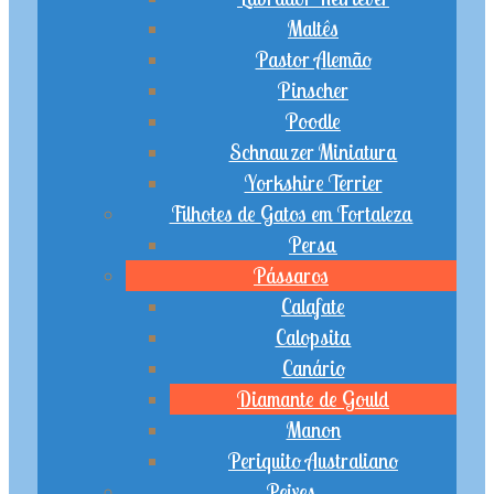
Maltês
Pastor Alemão
Pinscher
Poodle
Schnauzer Miniatura
Yorkshire Terrier
Filhotes de Gatos em Fortaleza
Persa
Pássaros
Calafate
Calopsita
Canário
Diamante de Gould
Manon
Periquito Australiano
Peixes