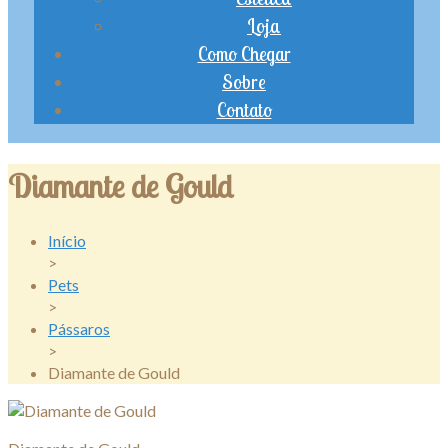
Loja
Como Chegar
Sobre
Contato
Diamante de Gould
Início
>
Pets
>
Pássaros
>
Diamante de Gould