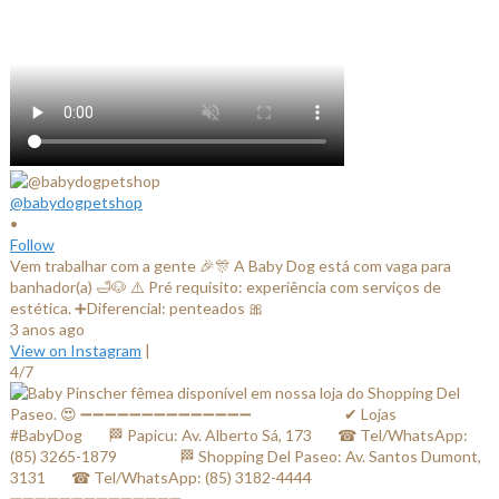
@babydogpetshop
•
Follow
Vem trabalhar com a gente 🎉🎊 A Baby Dog está com vaga para
banhador(a) 🛁🐶 ⚠️ Pré requisito: experiência com serviços de
estética. ➕Diferencial: penteados 🎀
3 anos ago
View on Instagram
|
4/7