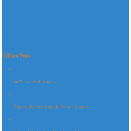
Novidades
Notícias
Lojas
Lulu da Pomerânia (Spitz Alemão Anão)
Mídia
Pets
Poodle Micro
Parcerias
Pastor Alemão
Persa
Pinscher
Política
Poodle Toy
Serviços
Saúde
Promoção
Produtos
Schnauzer Miniatura
Você Sabia?
Shih Tzu
Text
test
Uncategorized
Video
Yorkshire
Terrier
Últimos Posts
Táxi Dog (Táxi Pet)
🚗🐾 Táxi Pet (Táxi ......
Sorologia de Raiva
Exame de Sorologia de Raiva | Exame ......
Aplicação de Microchip Animal em Fortaleza