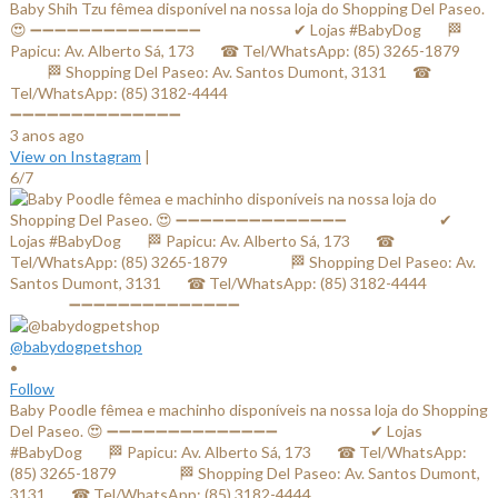
Baby Shih Tzu fêmea disponível na nossa loja do Shopping Del Paseo.
😍 ➖➖➖➖➖➖➖➖➖➖➖➖➖➖ ⠀⠀⠀⠀⠀⠀⠀⠀✔ Lojas #BabyDog⠀⠀ 🏁
Papicu: Av. Alberto Sá, 173⠀⠀ ☎ Tel/WhatsApp: (85) 3265-1879⠀⠀
⠀⠀⠀ 🏁 Shopping Del Paseo: Av. Santos Dumont, 3131⠀⠀ ☎
Tel/WhatsApp: (85) 3182-4444⠀⠀⠀⠀ ⠀⠀⠀⠀⠀
➖➖➖➖➖➖➖➖➖➖➖➖➖➖
3 anos ago
View on Instagram
|
6/7
@babydogpetshop
•
Follow
Baby Poodle fêmea e machinho disponíveis na nossa loja do Shopping
Del Paseo. 😍 ➖➖➖➖➖➖➖➖➖➖➖➖➖➖ ⠀⠀⠀⠀⠀⠀⠀⠀✔ Lojas
#BabyDog⠀⠀ 🏁 Papicu: Av. Alberto Sá, 173⠀⠀ ☎ Tel/WhatsApp:
(85) 3265-1879⠀⠀ ⠀⠀⠀ 🏁 Shopping Del Paseo: Av. Santos Dumont,
3131⠀⠀ ☎ Tel/WhatsApp: (85) 3182-4444⠀⠀⠀⠀ ⠀⠀⠀⠀⠀