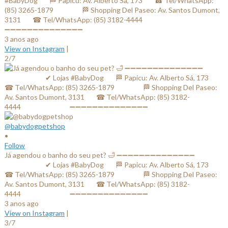
#BabyDog⠀⠀ 🏁 Papicu: Av. Alberto Sá, 173⠀⠀ ☎ Tel/WhatsApp:
(85) 3265-1879⠀⠀ ⠀⠀⠀ 🏁 Shopping Del Paseo: Av. Santos Dumont,
3131⠀⠀ ☎ Tel/WhatsApp: (85) 3182-4444⠀⠀⠀⠀ ⠀⠀⠀⠀⠀
➖➖➖➖➖➖➖➖➖➖➖➖➖➖
3 anos ago
View on Instagram
|
2/7
@babydogpetshop
•
Follow
Já agendou o banho do seu pet? 🛁 ➖➖➖➖➖➖➖➖➖➖➖➖➖➖
⠀⠀⠀⠀⠀⠀⠀⠀✔ Lojas #BabyDog⠀⠀ 🏁 Papicu: Av. Alberto Sá, 173⠀⠀
☎ Tel/WhatsApp: (85) 3265-1879⠀⠀ ⠀⠀⠀ 🏁 Shopping Del Paseo:
Av. Santos Dumont, 3131⠀⠀ ☎ Tel/WhatsApp: (85) 3182-
4444⠀⠀⠀⠀ ⠀⠀⠀⠀⠀ ➖➖➖➖➖➖➖➖➖➖➖➖➖➖
3 anos ago
View on Instagram
|
3/7