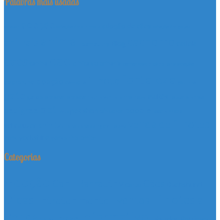
Palavras mais usadas
adoção
adoção de cães
adotar
adoção de animais
adoção de gatos
animal
cachorro
animais
Blog
cadela
barrauthy
cao
caes
canina
clinica veterinaria
comodidade
cães para adoção
fortaleza
filhote
doação
dachshund
domicílio
gatinho
gato
maltês
gatos
labrador
labrador retriever
leishmaniose
pastor alemão
pet
pedigree
poodle
pet shop
pinscher
pets
poodle micro
venda de filhotes
shih tzu
schnauzer
shop
shopping del paseo
yorkshire
York
yorkshire terrier
Categorias
Adoção
Canil Barrauthy
Cães
Dachshund
Contos
Dicas
Filhotes a
Eventos
Entretenimento
Informativo
Venda
Image
Labrador Retriever
Gatos