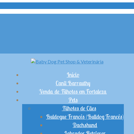
Início
Canil Barrauthy
Venda de Filhotes em Fortaleza
Pets
Filhotes de Cães
Buldogue Francês (Bulldog Francês)
Dachshund
Labrador Retriever