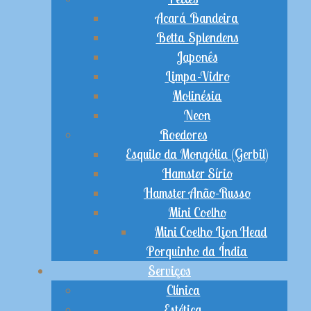
Acará Bandeira
Betta Splendens
Japonês
Limpa-Vidro
Molinésia
Neon
Roedores
Esquilo da Mongólia (Gerbil)
Hamster Sírio
Hamster Anão-Russo
Mini Coelho
Mini Coelho Lion Head
Porquinho da Índia
Serviços
Clínica
Estética