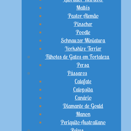
Maltês
Pastor Alemão
Pinscher
Poodle
Schnauzer Miniatura
Yorkshire Terrier
Filhotes de Gatos em Fortaleza
Persa
Pássaros
Calafate
Calopsita
Canário
Diamante de Gould
Manon
Periquito Australiano
Peixes