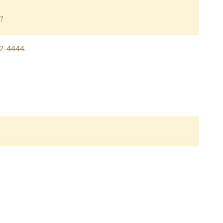
o?
82-4444