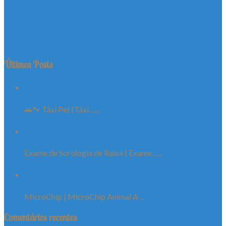
Serviços
Saúde
Promoção
Produtos
Schnauzer Miniatura
Você Sabia?
Shih Tzu
Text
test
Uncategorized
Video
Yorkshire
Terrier
Últimos Posts
Táxi Dog (Táxi Pet)
🚗🐾 Táxi Pet (Táxi ......
Sorologia de Raiva
Exame de Sorologia de Raiva | Exame ......
Aplicação de Microchip Animal em Fortaleza
MicroChip | MicroChip Animal A ...
Comentários recentes