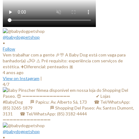
@babydogpetshop
•
Follow
Vem trabalhar com a gente 🎉🎊 A Baby Dog está com vaga para
banhador(a) 🛁🐶 ⚠️ Pré requisito: experiência com serviços de
estética. ➕Diferencial: penteados 🎀
4 anos ago
View on Instagram
|
4/7
@babydogpetshop
•