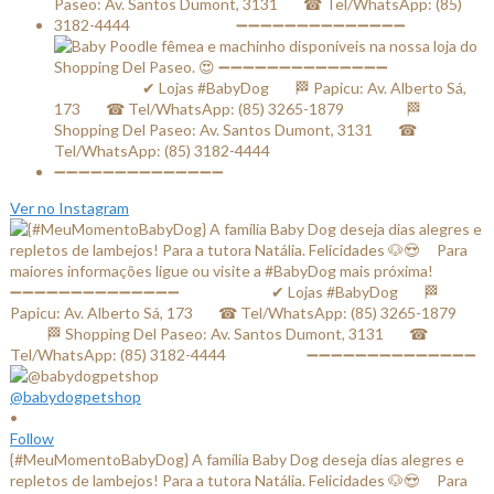
Ver no Instagram
@babydogpetshop
•
Follow
{#MeuMomentoBabyDog} A família Baby Dog deseja dias alegres e
repletos de lambejos! Para a tutora Natália. Felicidades 🐶😍 ⠀ Para