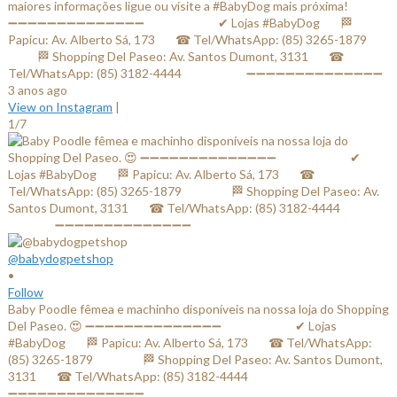
maiores informações ligue ou visite a #BabyDog mais próxima! ⠀
➖➖➖➖➖➖➖➖➖➖➖➖➖➖ ⠀⠀⠀⠀⠀⠀⠀⠀✔ Lojas #BabyDog⠀⠀ 🏁
Papicu: Av. Alberto Sá, 173⠀⠀ ☎ Tel/WhatsApp: (85) 3265-1879⠀⠀
⠀⠀⠀ 🏁 Shopping Del Paseo: Av. Santos Dumont, 3131⠀⠀ ☎
Tel/WhatsApp: (85) 3182-4444⠀⠀⠀⠀⠀⠀⠀ ➖➖➖➖➖➖➖➖➖➖➖➖➖➖
3 anos ago
View on Instagram
|
1/7
@babydogpetshop
•
Follow
Baby Poodle fêmea e machinho disponíveis na nossa loja do Shopping
Del Paseo. 😍 ➖➖➖➖➖➖➖➖➖➖➖➖➖➖ ⠀⠀⠀⠀⠀⠀⠀⠀✔ Lojas
#BabyDog⠀⠀ 🏁 Papicu: Av. Alberto Sá, 173⠀⠀ ☎ Tel/WhatsApp:
(85) 3265-1879⠀⠀ ⠀⠀⠀ 🏁 Shopping Del Paseo: Av. Santos Dumont,
3131⠀⠀ ☎ Tel/WhatsApp: (85) 3182-4444⠀⠀⠀⠀ ⠀⠀⠀⠀⠀
➖➖➖➖➖➖➖➖➖➖➖➖➖➖