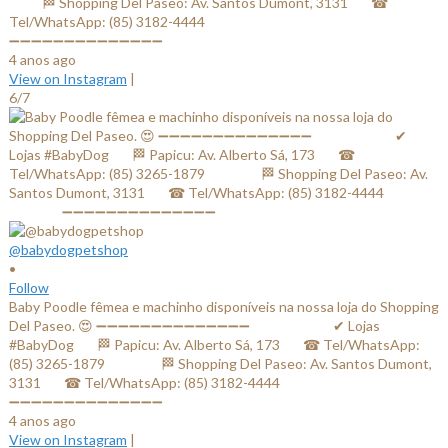
⠀⠀⠀ 🏁 Shopping Del Paseo: Av. Santos Dumont, 3131⠀⠀ ☎
Tel/WhatsApp: (85) 3182-4444⠀⠀⠀⠀ ⠀⠀⠀⠀⠀
➖➖➖➖➖➖➖➖➖➖➖➖➖➖
4 anos ago
View on Instagram
|
6/7
@babydogpetshop
•
Follow
Baby Poodle fêmea e machinho disponíveis na nossa loja do Shopping
Del Paseo. 😍 ➖➖➖➖➖➖➖➖➖➖➖➖➖➖ ⠀⠀⠀⠀⠀⠀⠀⠀✔ Lojas
#BabyDog⠀⠀ 🏁 Papicu: Av. Alberto Sá, 173⠀⠀ ☎ Tel/WhatsApp:
(85) 3265-1879⠀⠀ ⠀⠀⠀ 🏁 Shopping Del Paseo: Av. Santos Dumont,
3131⠀⠀ ☎ Tel/WhatsApp: (85) 3182-4444⠀⠀⠀⠀ ⠀⠀⠀⠀⠀
➖➖➖➖➖➖➖➖➖➖➖➖➖➖
4 anos ago
View on Instagram
|