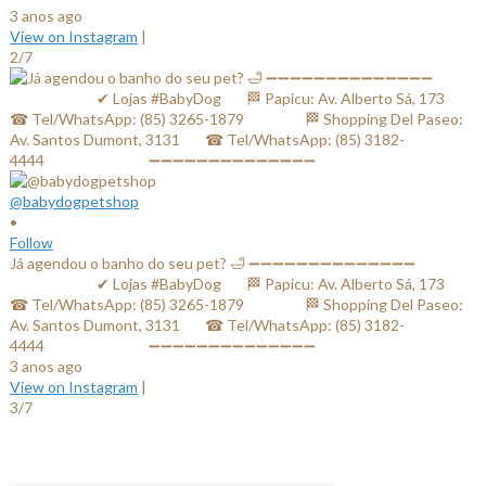
3 anos ago
View on Instagram
|
2/7
@babydogpetshop
•
Follow
Já agendou o banho do seu pet? 🛁 ➖➖➖➖➖➖➖➖➖➖➖➖➖➖
⠀⠀⠀⠀⠀⠀⠀⠀✔ Lojas #BabyDog⠀⠀ 🏁 Papicu: Av. Alberto Sá, 173⠀⠀
☎ Tel/WhatsApp: (85) 3265-1879⠀⠀ ⠀⠀⠀ 🏁 Shopping Del Paseo:
Av. Santos Dumont, 3131⠀⠀ ☎ Tel/WhatsApp: (85) 3182-
4444⠀⠀⠀⠀ ⠀⠀⠀⠀⠀ ➖➖➖➖➖➖➖➖➖➖➖➖➖➖
3 anos ago
View on Instagram
|
3/7