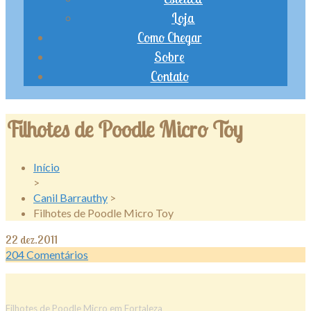
Loja
Como Chegar
Sobre
Contato
Filhotes de Poodle Micro Toy
Início
>
Canil Barrauthy
>
Filhotes de Poodle Micro Toy
22
dez.2011
204
Comentários
Filhotes de Poodle Micro em Fortaleza