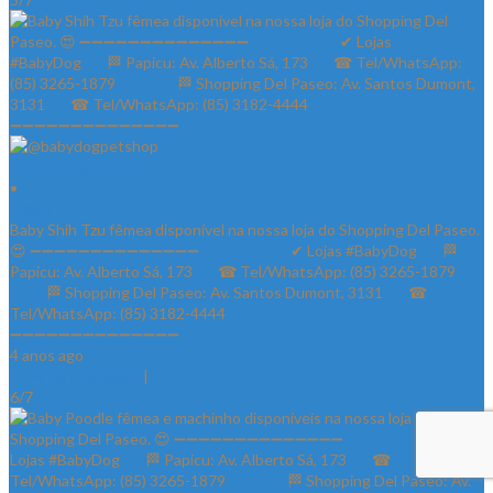
@babydogpetshop
•
Follow
Baby Shih Tzu fêmea disponível na nossa loja do Shopping Del Paseo.
😍 ➖➖➖➖➖➖➖➖➖➖➖➖➖➖ ⠀⠀⠀⠀⠀⠀⠀⠀✔ Lojas #BabyDog⠀⠀ 🏁
Papicu: Av. Alberto Sá, 173⠀⠀ ☎ Tel/WhatsApp: (85) 3265-1879⠀⠀
⠀⠀⠀ 🏁 Shopping Del Paseo: Av. Santos Dumont, 3131⠀⠀ ☎
Tel/WhatsApp: (85) 3182-4444⠀⠀⠀⠀ ⠀⠀⠀⠀⠀
➖➖➖➖➖➖➖➖➖➖➖➖➖➖
4 anos ago
View on Instagram
|
6/7