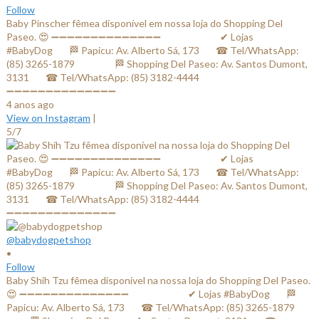
Follow
Baby Pinscher fêmea disponível em nossa loja do Shopping Del
Paseo. 😍 ➖➖➖➖➖➖➖➖➖➖➖➖➖➖ ⠀⠀⠀⠀⠀⠀⠀⠀✔ Lojas
#BabyDog⠀⠀ 🏁 Papicu: Av. Alberto Sá, 173⠀⠀ ☎ Tel/WhatsApp:
(85) 3265-1879⠀⠀ ⠀⠀⠀ 🏁 Shopping Del Paseo: Av. Santos Dumont,
3131⠀⠀ ☎ Tel/WhatsApp: (85) 3182-4444⠀⠀⠀⠀ ⠀⠀⠀⠀⠀
➖➖➖➖➖➖➖➖➖➖➖➖➖➖
4 anos ago
View on Instagram
|
5/7
@babydogpetshop
•
Follow
Baby Shih Tzu fêmea disponível na nossa loja do Shopping Del Paseo.
😍 ➖➖➖➖➖➖➖➖➖➖➖➖➖➖ ⠀⠀⠀⠀⠀⠀⠀⠀✔ Lojas #BabyDog⠀⠀ 🏁
Papicu: Av. Alberto Sá, 173⠀⠀ ☎ Tel/WhatsApp: (85) 3265-1879⠀⠀