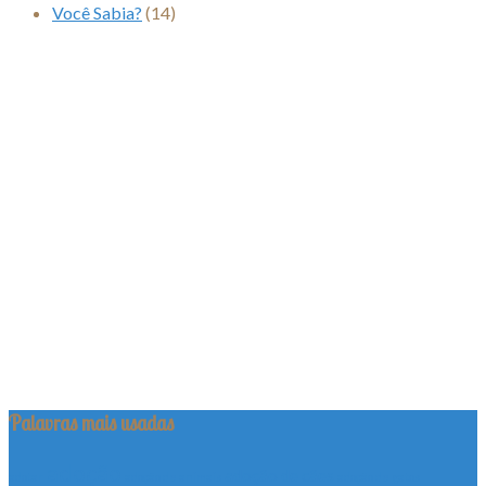
Você Sabia?
(14)
Palavras mais usadas
adoção
adoção de cães
adotar
adoção de animais
adoção de gatos