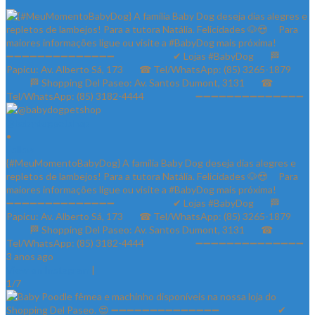
@babydogpetshop
•
Follow
{#MeuMomentoBabyDog} A família Baby Dog deseja dias alegres e
repletos de lambejos! Para a tutora Natália. Felicidades 🐶😍 ⠀ Para
maiores informações ligue ou visite a #BabyDog mais próxima! ⠀
➖➖➖➖➖➖➖➖➖➖➖➖➖➖ ⠀⠀⠀⠀⠀⠀⠀⠀✔ Lojas #BabyDog⠀⠀ 🏁
Papicu: Av. Alberto Sá, 173⠀⠀ ☎ Tel/WhatsApp: (85) 3265-1879⠀⠀
⠀⠀⠀ 🏁 Shopping Del Paseo: Av. Santos Dumont, 3131⠀⠀ ☎
Tel/WhatsApp: (85) 3182-4444⠀⠀⠀⠀⠀⠀⠀ ➖➖➖➖➖➖➖➖➖➖➖➖➖➖
3 anos ago
View on Instagram
|
1/7