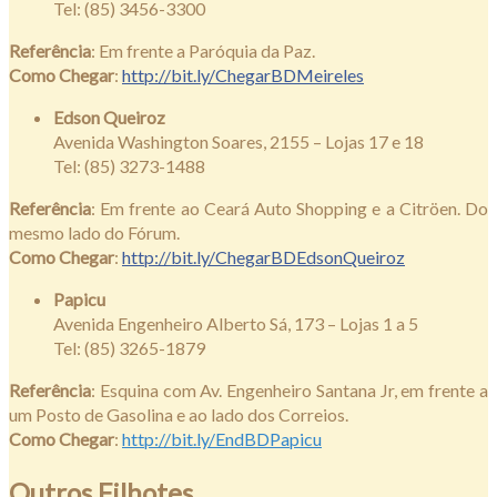
Tel: (85) 3456-3300
Referência
: Em frente a Paróquia da Paz.
Como Chegar
:
http://bit.ly/ChegarBDMeireles
Edson Queiroz
Avenida Washington Soares, 2155 – Lojas 17 e 18
Tel: (85) 3273-1488
Referência
: Em frente ao Ceará Auto Shopping e a Citröen. Do
mesmo lado do Fórum.
Como Chegar
:
http://bit.ly/ChegarBDEdsonQueiroz
Papicu
Avenida Engenheiro Alberto Sá, 173 – Lojas 1 a 5
Tel: (85) 3265-1879
Referência
: Esquina com Av. Engenheiro Santana Jr, em frente a
um Posto de Gasolina e ao lado dos Correios.
Como Chegar
:
http://
bit.ly
/EndBDPapicu
Outros Filhotes