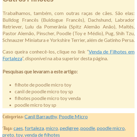
Trabalhamos, também, com outras raças de cães. São elas:
Bulldog Francês (Buldogue Francês), Dachshund, Labrador
Retriever, Lulu da Pomerânia (Spitz Alemão Anão), Maltês,
Pastor Alemão, Pinscher, Poodle (Toy e Médio), Pug, Shih Tzu,
Schnauzer Miniatura e Yorkshire Terrier, além de Gatinho Persa.
Caso queira conhecê-los, clique no link “
Venda de Filhotes em
Fortaleza
“, disponível na aba superior desta página.
Pesquisas que levaram a este artigo:
filhote de poodle micro toy
canil de poodle micro toy sp
filhotes poodle micro toy venda
poodle micro toy sp
Categorias:
Canil Barrauthy
,
Poodle Micro
Tags:
caes
,
fortaleza
,
micro
,
pedigree
,
poodle
,
poodle micro
,
preto
,
toy
,
venda de filhotes