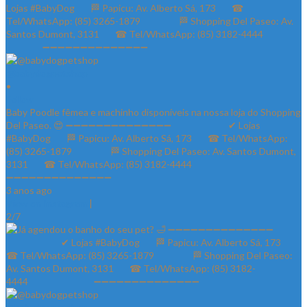
@babydogpetshop
•
Follow
Baby Poodle fêmea e machinho disponíveis na nossa loja do Shopping
Del Paseo. 😍 ➖➖➖➖➖➖➖➖➖➖➖➖➖➖ ⠀⠀⠀⠀⠀⠀⠀⠀✔ Lojas
#BabyDog⠀⠀ 🏁 Papicu: Av. Alberto Sá, 173⠀⠀ ☎ Tel/WhatsApp:
(85) 3265-1879⠀⠀ ⠀⠀⠀ 🏁 Shopping Del Paseo: Av. Santos Dumont,
3131⠀⠀ ☎ Tel/WhatsApp: (85) 3182-4444⠀⠀⠀⠀ ⠀⠀⠀⠀⠀
➖➖➖➖➖➖➖➖➖➖➖➖➖➖
3 anos ago
View on Instagram
|
2/7