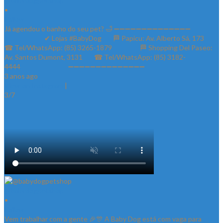
@babydogpetshop
•
Follow
Já agendou o banho do seu pet? 🛁 ➖➖➖➖➖➖➖➖➖➖➖➖➖➖
⠀⠀⠀⠀⠀⠀⠀⠀✔ Lojas #BabyDog⠀⠀ 🏁 Papicu: Av. Alberto Sá, 173⠀⠀
☎ Tel/WhatsApp: (85) 3265-1879⠀⠀ ⠀⠀⠀ 🏁 Shopping Del Paseo:
Av. Santos Dumont, 3131⠀⠀ ☎ Tel/WhatsApp: (85) 3182-
4444⠀⠀⠀⠀ ⠀⠀⠀⠀⠀ ➖➖➖➖➖➖➖➖➖➖➖➖➖➖
3 anos ago
View on Instagram
|
3/7
@babydogpetshop
•
Follow
Vem trabalhar com a gente 🎉🎊 A Baby Dog está com vaga para