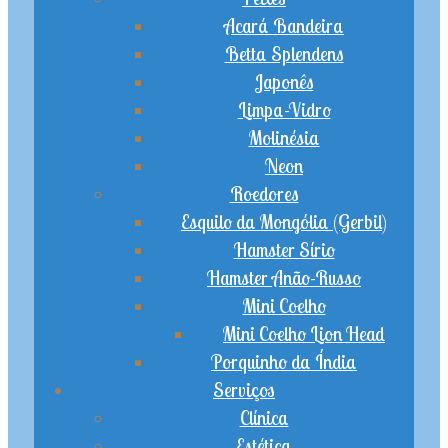
Acará Bandeira
Betta Splendens
Japonês
Limpa-Vidro
Molinésia
Neon
Roedores
Esquilo da Mongólia (Gerbil)
Hamster Sírio
Hamster Anão-Russo
Mini Coelho
Mini Coelho Lion Head
Porquinho da Índia
Serviços
Clínica
Estética