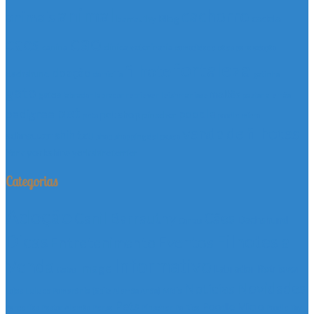
animal
cachorro
animais
Blog
cadela
barrauthy
cao
caes
canina
clinica veterinaria
comodidade
cães para adoção
fortaleza
filhote
doação
dachshund
domicílio
gatinho
gato
maltês
gatos
labrador
labrador retriever
leishmaniose
pastor alemão
pet
pedigree
poodle
pet shop
pinscher
pets
poodle micro
venda de filhotes
shih tzu
schnauzer
shop
shopping del paseo
yorkshire
York
yorkshire terrier
Categorias
Adoção
Canil Barrauthy
Cães
Dachshund
Contos
Dicas
Filhotes a
Eventos
Entretenimento
Informativo
Venda
Image
Labrador Retriever
Gatos
Novidades
Notícias
Lojas
Lulu da Pomerânia (Spitz Alemão Anão)
Mídia
Pets
Poodle Micro
Parcerias
Pastor Alemão
Persa
Pinscher
Política
Poodle Toy