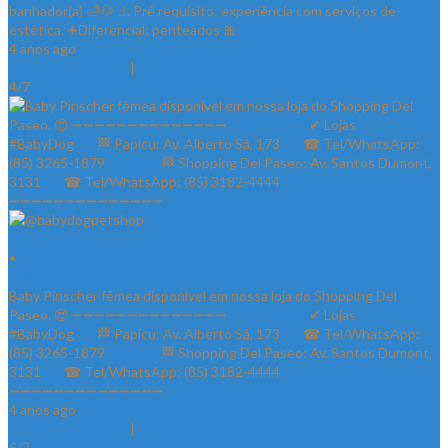
banhador(a) 🛁🐶 ⚠️ Pré requisito: experiência com serviços de
estética. ➕Diferencial: penteados 🎀
4 anos ago
View on Instagram
|
4/7
@babydogpetshop
•
Follow
Baby Pinscher fêmea disponível em nossa loja do Shopping Del
Paseo. 😍 ➖➖➖➖➖➖➖➖➖➖➖➖➖➖ ⠀⠀⠀⠀⠀⠀⠀⠀✔ Lojas
#BabyDog⠀⠀ 🏁 Papicu: Av. Alberto Sá, 173⠀⠀ ☎ Tel/WhatsApp:
(85) 3265-1879⠀⠀ ⠀⠀⠀ 🏁 Shopping Del Paseo: Av. Santos Dumont,
3131⠀⠀ ☎ Tel/WhatsApp: (85) 3182-4444⠀⠀⠀⠀ ⠀⠀⠀⠀⠀
➖➖➖➖➖➖➖➖➖➖➖➖➖➖
4 anos ago
View on Instagram
|
5/7