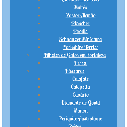
Maltês
Pastor Alemão
Pinscher
Poodle
Schnauzer Miniatura
Yorkshire Terrier
Filhotes de Gatos em Fortaleza
Persa
Pássaros
Calafate
Calopsita
Canário
Diamante de Gould
Manon
Periquito Australiano
Peixes