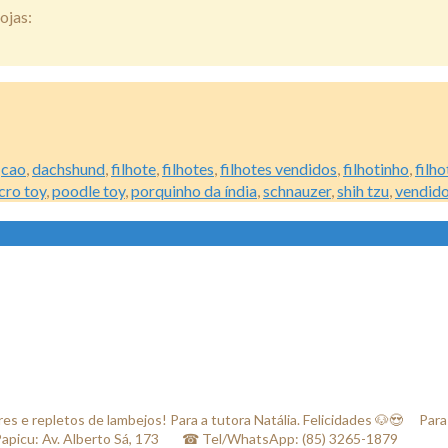
ojas:
,
cao
,
dachshund
,
filhote
,
filhotes
,
filhotes vendidos
,
filhotinho
,
filh
cro toy
,
poodle toy
,
porquinho da índia
,
schnauzer
,
shih tzu
,
vendid