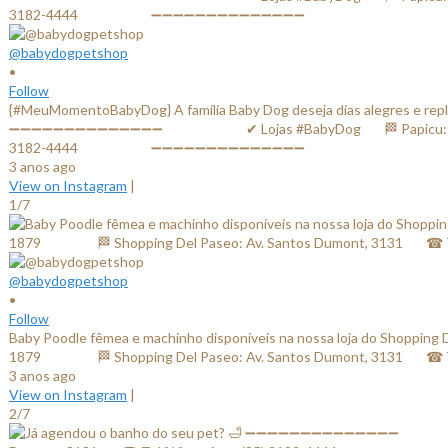
@babydogpetshop
•
Follow
{#MeuMomentoBabyDog} A família Baby Dog deseja dias alegres e replet
➖➖➖➖➖➖➖➖➖➖➖➖➖➖ ⠀⠀⠀⠀⠀⠀⠀⠀✔ Lojas #BabyDog⠀⠀ 🏁 Papicu: Av. Al
3182-4444⠀⠀⠀⠀⠀⠀⠀ ➖➖➖➖➖➖➖➖➖➖➖➖➖➖
3 anos ago
View on Instagram
|
1/7
@babydogpetshop
•
Follow
Baby Poodle fêmea e machinho disponíveis na nossa loja do Shop
1879⠀⠀ ⠀⠀⠀ 🏁 Shopping Del Paseo: Av. Santos Dumont, 3131
3 anos ago
View on Instagram
|
2/7