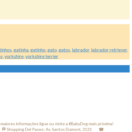
otinhos
,
gatinha
,
gatinho
,
gato
,
gatos
,
labrador
,
labrador retriever
,
os
,
yorkshire
,
yorkshire terrier