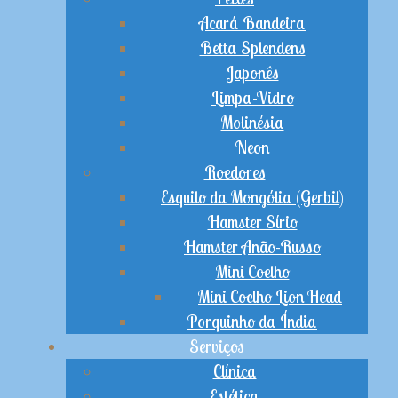
Acará Bandeira
Betta Splendens
Japonês
Limpa-Vidro
Molinésia
Neon
Roedores
Esquilo da Mongólia (Gerbil)
Hamster Sírio
Hamster Anão-Russo
Mini Coelho
Mini Coelho Lion Head
Porquinho da Índia
Serviços
Clínica
Estética