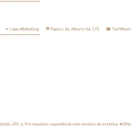
jas #BabyDog⠀⠀ 🏁 Papicu: Av. Alberto Sá, 173⠀⠀ ☎ Tel/WhatsApp
⠀⠀ ➖➖➖➖➖➖➖➖➖➖➖➖➖➖
(a) 🛁🐶 ⚠️ Pré requisito: experiência com serviços de estética. ➕Dife