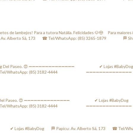
os de lambejos! Para a tutora Natália. Felicidades 🐶😍 ⠀ Para maiores 
berto Sá, 173⠀⠀ ☎ Tel/WhatsApp: (85) 3265-1879⠀⠀ ⠀⠀⠀ 🏁 Shoppi
ping Del Paseo. 😍 ➖➖➖➖➖➖➖➖➖➖➖➖➖➖ ⠀⠀⠀⠀⠀⠀⠀⠀✔ Lojas #BabyDog⠀⠀ 🏁
⠀⠀ ☎ Tel/WhatsApp: (85) 3182-4444⠀⠀⠀⠀ ⠀⠀⠀⠀⠀ ➖➖➖➖➖➖➖➖➖➖➖➖➖➖