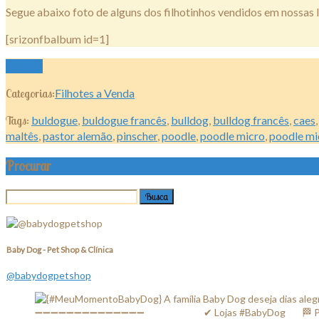
Segue abaixo foto de alguns dos filhotinhos vendidos em nossas l
[srizonfbalbum id=1]
Ler mais
Categorias:
Filhotes a Venda
Tags:
buldogue
,
buldogue francês
,
bulldog
,
bulldog francês
,
caes
maltês
,
pastor alemão
,
pinscher
,
poodle
,
poodle micro
,
poodle mi
Procurar
Baby Dog - Pet Shop & Clínica
@babydogpetshop