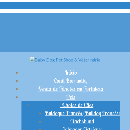
Início
Canil Barrauthy
Venda de Filhotes em Fortaleza
Pets
Filhotes de Cães
Buldogue Francês (Bulldog Francês)
Dachshund
Labrador Retriever