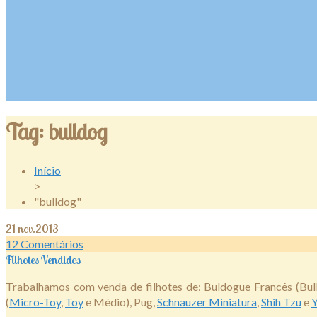
Tag:
bulldog
Início
>
"bulldog"
21
nov.2013
12
Comentários
Filhotes Vendidos
Trabalhamos com venda de filhotes de: Buldogue Francês (Bul
(
Micro-Toy
,
Toy
e Médio), Pug,
Schnauzer Miniatura
,
Shih Tzu
e
Y