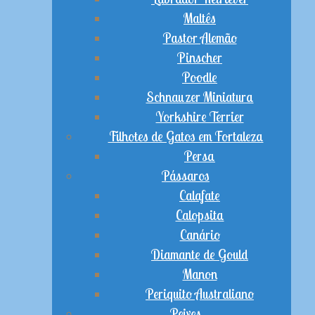
Maltês
Pastor Alemão
Pinscher
Poodle
Schnauzer Miniatura
Yorkshire Terrier
Filhotes de Gatos em Fortaleza
Persa
Pássaros
Calafate
Calopsita
Canário
Diamante de Gould
Manon
Periquito Australiano
Peixes