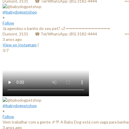
@babydogpetshop
•
Follow
Já agendou o banho do seu pet? 🛁 ➖➖➖➖➖➖➖➖➖➖➖➖➖➖ ⠀⠀⠀⠀⠀⠀⠀⠀✔ Lo
Dumont, 3131⠀⠀ ☎ Tel/WhatsApp: (85) 3182-4444⠀⠀⠀⠀ ⠀⠀⠀
3 anos ago
View on Instagram
|
3/7
@babydogpetshop
•
Follow
Vem trabalhar com a gente 🎉🎊 A Baby Dog está com vaga para banhador
3 anos ago