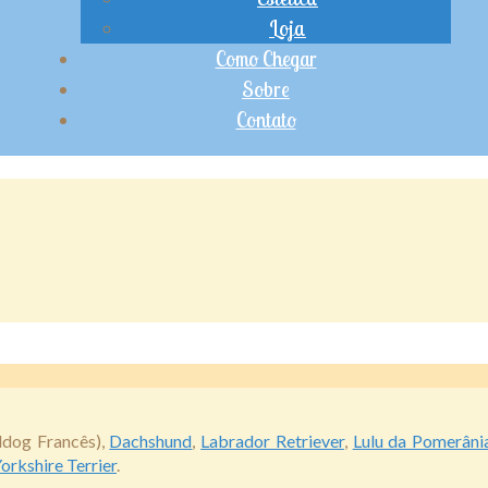
Loja
Como Chegar
Sobre
Contato
ldog Francês),
Dachshund
,
Labrador Retriever
,
Lulu da Pomerâni
orkshire Terrier
.