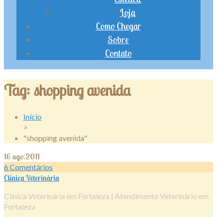
Loja
Como Chegar
Sobre
Contato
Tag:
shopping avenida
Início
>
"shopping avenida"
16
ago.2011
6
Comentários
Clínica Veterinária
Clínica Veterinária em Fortaleza | Atendimento Veterinário em
Fortaleza