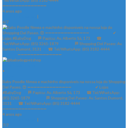
Tel/WhatsApp: (85) 3182-4444⠀⠀⠀⠀ ⠀⠀⠀⠀⠀
➖➖➖➖➖➖➖➖➖➖➖➖➖➖
4 anos ago
View on Instagram
|
6/7
@babydogpetshop
•
Follow
Baby Poodle fêmea e machinho disponíveis na nossa loja do Shopping
Del Paseo. 😍 ➖➖➖➖➖➖➖➖➖➖➖➖➖➖ ⠀⠀⠀⠀⠀⠀⠀⠀✔ Lojas
#BabyDog⠀⠀ 🏁 Papicu: Av. Alberto Sá, 173⠀⠀ ☎ Tel/WhatsApp:
(85) 3265-1879⠀⠀ ⠀⠀⠀ 🏁 Shopping Del Paseo: Av. Santos Dumont,
3131⠀⠀ ☎ Tel/WhatsApp: (85) 3182-4444⠀⠀⠀⠀ ⠀⠀⠀⠀⠀
➖➖➖➖➖➖➖➖➖➖➖➖➖➖
4 anos ago
View on Instagram
|
7/7