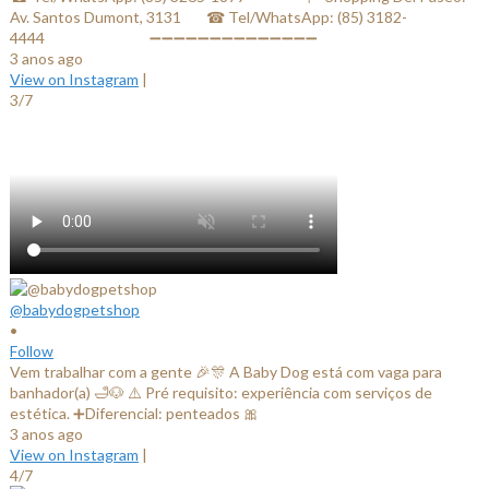
Av. Santos Dumont, 3131⠀⠀ ☎ Tel/WhatsApp: (85) 3182-
4444⠀⠀⠀⠀ ⠀⠀⠀⠀⠀ ➖➖➖➖➖➖➖➖➖➖➖➖➖➖
3 anos ago
View on Instagram
|
3/7
@babydogpetshop
•
Follow
Vem trabalhar com a gente 🎉🎊 A Baby Dog está com vaga para
banhador(a) 🛁🐶 ⚠️ Pré requisito: experiência com serviços de
estética. ➕Diferencial: penteados 🎀
3 anos ago
View on Instagram
|
4/7