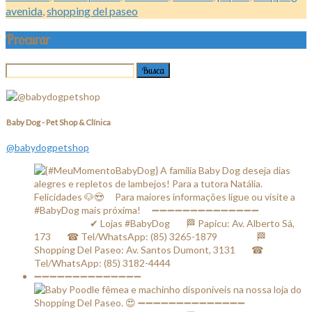
avenida
,
shopping del paseo
Procurar
Baby Dog - Pet Shop & Clínica
@babydogpetshop