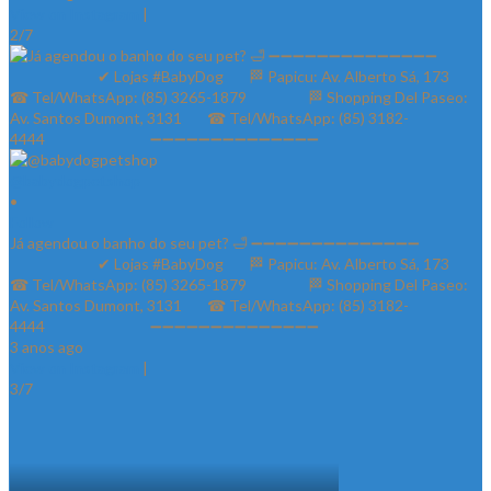
View on Instagram
|
2/7
@babydogpetshop
•
Follow
Já agendou o banho do seu pet? 🛁 ➖➖➖➖➖➖➖➖➖➖➖➖➖➖
⠀⠀⠀⠀⠀⠀⠀⠀✔ Lojas #BabyDog⠀⠀ 🏁 Papicu: Av. Alberto Sá, 173⠀⠀
☎ Tel/WhatsApp: (85) 3265-1879⠀⠀ ⠀⠀⠀ 🏁 Shopping Del Paseo:
Av. Santos Dumont, 3131⠀⠀ ☎ Tel/WhatsApp: (85) 3182-
4444⠀⠀⠀⠀ ⠀⠀⠀⠀⠀ ➖➖➖➖➖➖➖➖➖➖➖➖➖➖
3 anos ago
View on Instagram
|
3/7