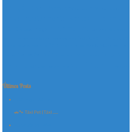
Adoção
Canil Barrauthy
Cães
Dachshund
Contos
Dicas
Filhotes a
Eventos
Entretenimento
Informativo
Venda
Image
Labrador Retriever
Gatos
Novidades
Notícias
Lojas
Lulu da Pomerânia (Spitz Alemão Anão)
Mídia
Pets
Poodle Micro
Parcerias
Pastor Alemão
Persa
Pinscher
Política
Poodle Toy
Serviços
Saúde
Promoção
Produtos
Schnauzer Miniatura
Você Sabia?
Shih Tzu
Text
test
Uncategorized
Video
Yorkshire
Terrier
Últimos Posts
Táxi Dog (Táxi Pet)
🚗🐾 Táxi Pet (Táxi ......
Sorologia de Raiva