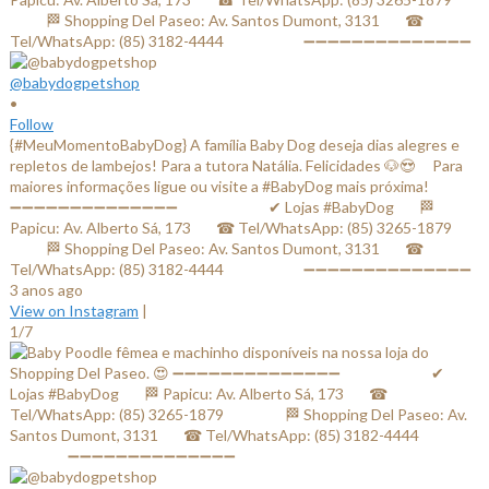
@babydogpetshop
•
Follow
{#MeuMomentoBabyDog} A família Baby Dog deseja dias alegres e
repletos de lambejos! Para a tutora Natália. Felicidades 🐶😍 ⠀ Para
maiores informações ligue ou visite a #BabyDog mais próxima! ⠀
➖➖➖➖➖➖➖➖➖➖➖➖➖➖ ⠀⠀⠀⠀⠀⠀⠀⠀✔ Lojas #BabyDog⠀⠀ 🏁
Papicu: Av. Alberto Sá, 173⠀⠀ ☎ Tel/WhatsApp: (85) 3265-1879⠀⠀
⠀⠀⠀ 🏁 Shopping Del Paseo: Av. Santos Dumont, 3131⠀⠀ ☎
Tel/WhatsApp: (85) 3182-4444⠀⠀⠀⠀⠀⠀⠀ ➖➖➖➖➖➖➖➖➖➖➖➖➖➖
3 anos ago
View on Instagram
|
1/7