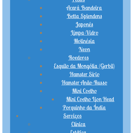
Acará Bandeira
Betta Splendens
Japonês
Limpa-Vidro
Molinésia
Neon
Roedores
Esquilo da Mongólia (Gerbil)
Hamster Sírio
Hamster Anão-Russo
Mini Coelho
Mini Coelho Lion Head
Porquinho da Índia
Serviços
Clínica
Estética