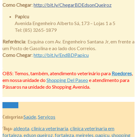
Como Chegar
:
http://bit.ly/ChegarBDEdsonQueiroz
Papicu
Avenida Engenheiro Alberto Sá, 173 – Lojas 1 a 5
Tel: (85) 3265-1879
Referência
: Esquina com Av. Engenheiro Santana Jr, em frente a
um Posto de Gasolina e ao lado dos Correios.
Como Chegar
:
http://
bit.ly
/EndBDPapicu
.
OBS: Temos, também, atendimento veterinário para
Roedores
,
em nossa unidade do
Shopping Del Paseo
e atendimento para
Pássaros na unidade do Shopping Avenida.
.
Ler mais
Categorias:
Saúde
,
Serviços
Tags:
aldeota
,
clinica veterinaria
,
clinica veterinaria em
fortaleza
,
edson queiroz
,
fortaleza
,
meireles
,
papicu
,
shopping