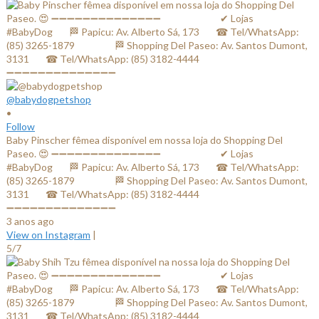
@babydogpetshop
•
Follow
Baby Pinscher fêmea disponível em nossa loja do Shopping Del
Paseo. 😍 ➖➖➖➖➖➖➖➖➖➖➖➖➖➖ ⠀⠀⠀⠀⠀⠀⠀⠀✔ Lojas
#BabyDog⠀⠀ 🏁 Papicu: Av. Alberto Sá, 173⠀⠀ ☎ Tel/WhatsApp:
(85) 3265-1879⠀⠀ ⠀⠀⠀ 🏁 Shopping Del Paseo: Av. Santos Dumont,
3131⠀⠀ ☎ Tel/WhatsApp: (85) 3182-4444⠀⠀⠀⠀ ⠀⠀⠀⠀⠀
➖➖➖➖➖➖➖➖➖➖➖➖➖➖
3 anos ago
View on Instagram
|
5/7