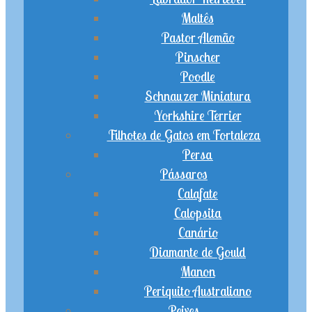
Maltês
Pastor Alemão
Pinscher
Poodle
Schnauzer Miniatura
Yorkshire Terrier
Filhotes de Gatos em Fortaleza
Persa
Pássaros
Calafate
Calopsita
Canário
Diamante de Gould
Manon
Periquito Australiano
Peixes