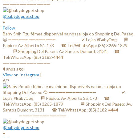
@babydogpetshop
•
Follow
Baby Shih Tzu fêmea disponível na nossa loja do Shopping Del Paseo.
😍 ➖➖➖➖➖➖➖➖➖➖➖➖➖➖ ⠀⠀⠀⠀⠀⠀⠀⠀✔ Lojas #BabyDog⠀⠀ 🏁
Papicu: Av. Alberto Sá, 173⠀⠀ ☎ Tel/WhatsApp: (85) 3265-1879⠀⠀
⠀⠀⠀ 🏁 Shopping Del Paseo: Av. Santos Dumont, 3131⠀⠀ ☎
Tel/WhatsApp: (85) 3182-4444⠀⠀⠀⠀ ⠀⠀⠀⠀⠀
➖➖➖➖➖➖➖➖➖➖➖➖➖➖
4 anos ago
View on Instagram
|
6/7
@babydogpetshop
•