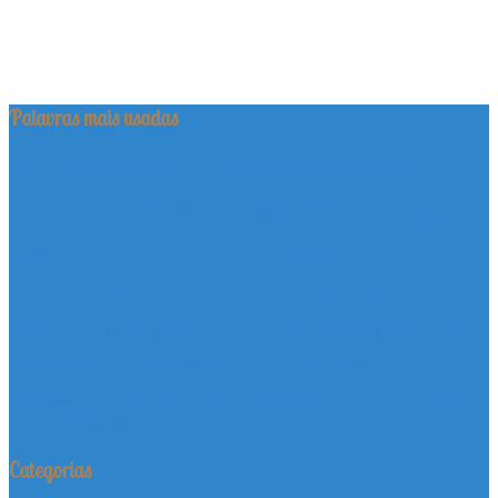
Palavras mais usadas
adoção
adoção de cães
adotar
adoção de animais
adoção de gatos
animal
cachorro
animais
Blog
cadela
barrauthy
cao
caes
canina
clinica veterinaria
comodidade
cães para adoção
fortaleza
filhote
doação
dachshund
domicílio
gatinho
gato
maltês
gatos
labrador
labrador retriever
leishmaniose
pastor alemão
pet
pedigree
poodle
pet shop
pinscher
pets
poodle micro
venda de filhotes
shih tzu
schnauzer
shop
shopping del paseo
yorkshire
York
yorkshire terrier
Categorias