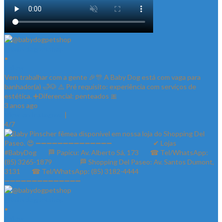
@babydogpetshop
•
Follow
Vem trabalhar com a gente 🎉🎊 A Baby Dog está com vaga para
banhador(a) 🛁🐶 ⚠️ Pré requisito: experiência com serviços de
estética. ➕Diferencial: penteados 🎀
3 anos ago
View on Instagram
|
4/7
@babydogpetshop
•
Follow