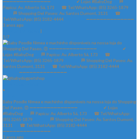
➖➖➖➖➖➖➖➖➖➖➖➖➖➖ ⠀⠀⠀⠀⠀⠀⠀⠀✔ Lojas #BabyDog⠀⠀ 🏁
Papicu: Av. Alberto Sá, 173⠀⠀ ☎ Tel/WhatsApp: (85) 3265-1879⠀⠀
⠀⠀⠀ 🏁 Shopping Del Paseo: Av. Santos Dumont, 3131⠀⠀ ☎
Tel/WhatsApp: (85) 3182-4444⠀⠀⠀⠀⠀⠀⠀ ➖➖➖➖➖➖➖➖➖➖➖➖➖➖
3 anos ago
View on Instagram
|
1/7
@babydogpetshop
•
Follow
Baby Poodle fêmea e machinho disponíveis na nossa loja do Shopping
Del Paseo. 😍 ➖➖➖➖➖➖➖➖➖➖➖➖➖➖ ⠀⠀⠀⠀⠀⠀⠀⠀✔ Lojas
#BabyDog⠀⠀ 🏁 Papicu: Av. Alberto Sá, 173⠀⠀ ☎ Tel/WhatsApp:
(85) 3265-1879⠀⠀ ⠀⠀⠀ 🏁 Shopping Del Paseo: Av. Santos Dumont,
3131⠀⠀ ☎ Tel/WhatsApp: (85) 3182-4444⠀⠀⠀⠀ ⠀⠀⠀⠀⠀
➖➖➖➖➖➖➖➖➖➖➖➖➖➖
3 anos ago