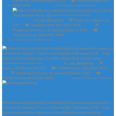
@babydogpetshop
•
Follow
{#MeuMomentoBabyDog} A família Baby Dog deseja dias alegres e
repletos de lambejos! Para a tutora Natália. Felicidades 🐶😍 ⠀ Para
maiores informações ligue ou visite a #BabyDog mais próxima! ⠀