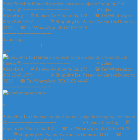
Baby Pinscher fêmea disponível em nossa loja do Shopping Del
Paseo. 😍 ➖➖➖➖➖➖➖➖➖➖➖➖➖➖ ⠀⠀⠀⠀⠀⠀⠀⠀✔ Lojas
#BabyDog⠀⠀ 🏁 Papicu: Av. Alberto Sá, 173⠀⠀ ☎ Tel/WhatsApp:
(85) 3265-1879⠀⠀ ⠀⠀⠀ 🏁 Shopping Del Paseo: Av. Santos Dumont,
3131⠀⠀ ☎ Tel/WhatsApp: (85) 3182-4444⠀⠀⠀⠀ ⠀⠀⠀⠀⠀
➖➖➖➖➖➖➖➖➖➖➖➖➖➖
3 anos ago
View on Instagram
|
5/7
@babydogpetshop
•
Follow
Baby Shih Tzu fêmea disponível na nossa loja do Shopping Del Paseo.
😍 ➖➖➖➖➖➖➖➖➖➖➖➖➖➖ ⠀⠀⠀⠀⠀⠀⠀⠀✔ Lojas #BabyDog⠀⠀ 🏁
Papicu: Av. Alberto Sá, 173⠀⠀ ☎ Tel/WhatsApp: (85) 3265-1879⠀⠀
⠀⠀⠀ 🏁 Shopping Del Paseo: Av. Santos Dumont, 3131⠀⠀ ☎