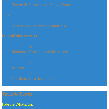
Exame de Sorologia de Raiva | Exame ......
Aplicação de Microchip Animal em Fortaleza
MicroChip | MicroChip Animal A ...
Comentários recentes
Baby Dog
em
Filhotes de Shih Tzu em Fortaleza a Venda
Raimundo Rodrigues da Rocha
em
Filhotes de Shih Tzu
em Fortaleza a Venda
Baby Dog
em
Filhotes de Shih Tzu em Fortaleza a Venda
Ana
em
Filhotes de Shih Tzu em Fortaleza a Venda
Baby Dog
em
Filhotes de Shih Tzu em Fortaleza a Venda
Marilene brito de lima
em
Filhotes de Shih Tzu em
Fortaleza a Venda
Venda de Filhotes
Fale via WhatsApp