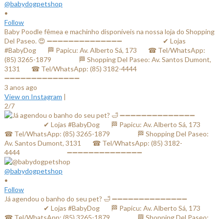
@babydogpetshop
•
Follow
Baby Poodle fêmea e machinho disponíveis na nossa loja do Shopping
Del Paseo. 😍 ➖➖➖➖➖➖➖➖➖➖➖➖➖➖ ⠀⠀⠀⠀⠀⠀⠀⠀✔ Lojas
#BabyDog⠀⠀ 🏁 Papicu: Av. Alberto Sá, 173⠀⠀ ☎ Tel/WhatsApp:
(85) 3265-1879⠀⠀ ⠀⠀⠀ 🏁 Shopping Del Paseo: Av. Santos Dumont,
3131⠀⠀ ☎ Tel/WhatsApp: (85) 3182-4444⠀⠀⠀⠀ ⠀⠀⠀⠀⠀
➖➖➖➖➖➖➖➖➖➖➖➖➖➖
3 anos ago
View on Instagram
|
2/7
@babydogpetshop
•
Follow
Já agendou o banho do seu pet? 🛁 ➖➖➖➖➖➖➖➖➖➖➖➖➖➖
⠀⠀⠀⠀⠀⠀⠀⠀✔ Lojas #BabyDog⠀⠀ 🏁 Papicu: Av. Alberto Sá, 173⠀⠀
☎ Tel/WhatsApp: (85) 3265-1879⠀⠀ ⠀⠀⠀ 🏁 Shopping Del Paseo: