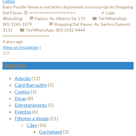
Follow
Baby Poodle fêmea e machinho disponíveis na nossa loja do Shopping
Del Paseo. 😍 ➖➖➖➖➖➖➖➖➖➖➖➖➖➖ ⠀⠀⠀⠀⠀⠀⠀⠀✔ Lojas
#BabyDog⠀⠀ 🏁 Papicu: Av. Alberto Sá, 173⠀⠀ ☎ Tel/WhatsApp:
(85) 3265-1879⠀⠀ ⠀⠀⠀ 🏁 Shopping Del Paseo: Av. Santos Dumont,
3131⠀⠀ ☎ Tel/WhatsApp: (85) 3182-4444⠀⠀⠀⠀ ⠀⠀⠀⠀⠀
➖➖➖➖➖➖➖➖➖➖➖➖➖➖
4 anos ago
View on Instagram
|
7/7
Categorias
Adoção
(12)
Canil Barrauthy
(5)
Contos
(1)
Dicas
(8)
Entretenimento
(5)
Eventos
(6)
Filhotes a Venda
(21)
Cães
(16)
Dachshund
(2)