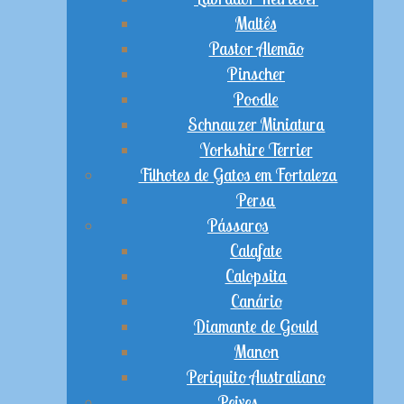
Maltês
Pastor Alemão
Pinscher
Poodle
Schnauzer Miniatura
Yorkshire Terrier
Filhotes de Gatos em Fortaleza
Persa
Pássaros
Calafate
Calopsita
Canário
Diamante de Gould
Manon
Periquito Australiano
Peixes