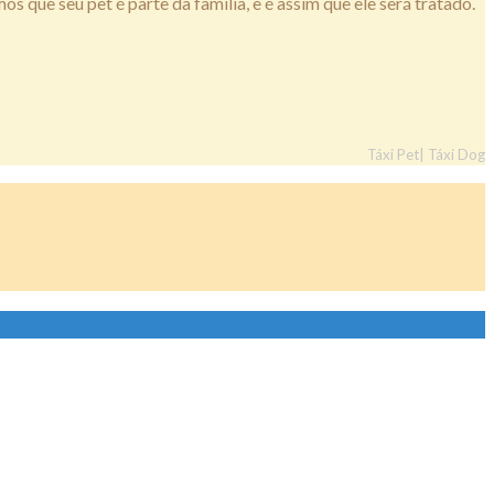
que seu pet é parte da família, e é assim que ele será tratado.
Táxi Pet| Táxi Dog