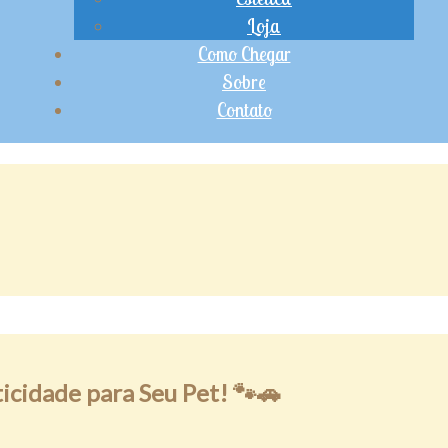
Loja
Como Chegar
Sobre
Contato
ticidade para Seu Pet!
🐾🚗