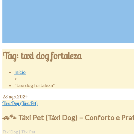
Tag:
taxi dog fortaleza
Início
>
"taxi dog fortaleza"
23
ago.2024
Táxi Dog (Táxi Pet)
🚗🐾
Táxi Pet (Táxi Dog) – Conforto e Pra
Táxi Dog | Táxi Pet