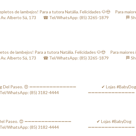
os de lambejos! Para a tutora Natália. Felicidades 🐶😍 ⠀ Para maiores 
berto Sá, 173⠀⠀ ☎ Tel/WhatsApp: (85) 3265-1879⠀⠀ ⠀⠀⠀ 🏁 Shoppi
ping Del Paseo. 😍 ➖➖➖➖➖➖➖➖➖➖➖➖➖➖ ⠀⠀⠀⠀⠀⠀⠀⠀✔ Lojas #BabyDog⠀⠀ 🏁
⠀⠀ ☎ Tel/WhatsApp: (85) 3182-4444⠀⠀⠀⠀ ⠀⠀⠀⠀⠀ ➖➖➖➖➖➖➖➖➖➖➖➖➖➖