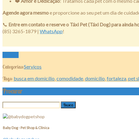
❤️
Amor e Dedicação
: Tratamos cada pet com o mesmo cari
Agende agora mesmo
e proporcione ao seu pet um dia de cuidado
📞
Entre em contato e reserve o Táxi Pet (Táxi Dog) para ainda ho
(85) 3265-1879 |
WhatsApp
!
Ler mais
Categorias:
Serviços
Tags:
busca em domicílio
,
comodidade
,
domicílio
,
fortaleza
,
pet 
Procurar
Baby Dog - Pet Shop & Clínica