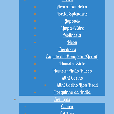
Acará Bandeira
Betta Splendens
Japonês
Limpa-Vidro
Molinésia
Neon
Roedores
Esquilo da Mongólia (Gerbil)
Hamster Sírio
Hamster Anão-Russo
Mini Coelho
Mini Coelho Lion Head
Porquinho da Índia
Serviços
Clínica
Estética