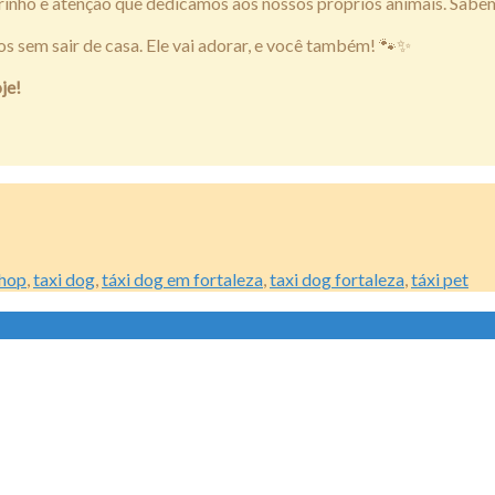
nho e atenção que dedicamos aos nossos próprios animais. Sabemos 
s sem sair de casa. Ele vai adorar, e você também! 🐾✨
je!
shop
,
taxi dog
,
táxi dog em fortaleza
,
taxi dog fortaleza
,
táxi pet