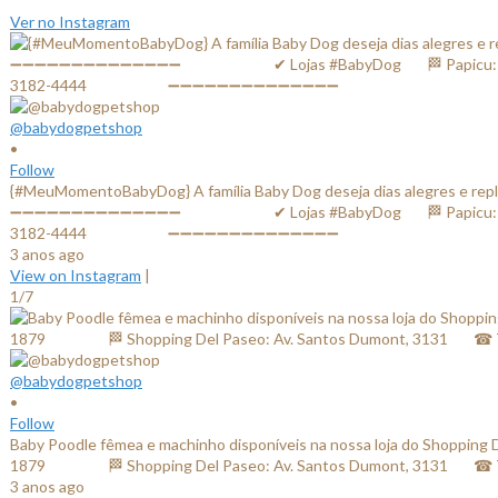
Ver no Instagram
@babydogpetshop
•
Follow
{#MeuMomentoBabyDog} A família Baby Dog deseja dias alegres e replet
➖➖➖➖➖➖➖➖➖➖➖➖➖➖ ⠀⠀⠀⠀⠀⠀⠀⠀✔ Lojas #BabyDog⠀⠀ 🏁 Papicu: Av. Al
3182-4444⠀⠀⠀⠀⠀⠀⠀ ➖➖➖➖➖➖➖➖➖➖➖➖➖➖
3 anos ago
View on Instagram
|
1/7
@babydogpetshop
•
Follow
Baby Poodle fêmea e machinho disponíveis na nossa loja do Shop
1879⠀⠀ ⠀⠀⠀ 🏁 Shopping Del Paseo: Av. Santos Dumont, 3131
3 anos ago