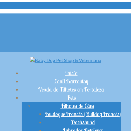
Início
Canil Barrauthy
Venda de Filhotes em Fortaleza
Pets
Filhotes de Cães
Buldogue Francês (Bulldog Francês)
Dachshund
Labrador Retriever