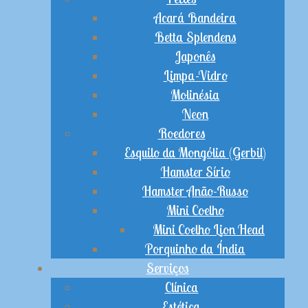
Acará Bandeira
Betta Splendens
Japonês
Limpa-Vidro
Molinésia
Neon
Roedores
Esquilo da Mongólia (Gerbil)
Hamster Sírio
Hamster Anão-Russo
Mini Coelho
Mini Coelho Lion Head
Porquinho da Índia
Serviços
Clínica
Estética