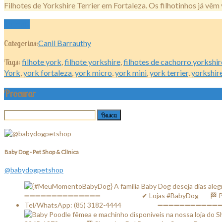
Filhotes de Yorkshire Terrier em Fortaleza. Os filhotinhos já v
Ler mais
Categorias:
Canil Barrauthy
Tags:
filhote york
,
filhote yorkshire
,
filhotes de cachorro yorkshir
York
,
york fortaleza
,
york micro
,
york mini
,
york terrier
,
yorkshir
Procurar
Baby Dog - Pet Shop & Clínica
@babydogpetshop