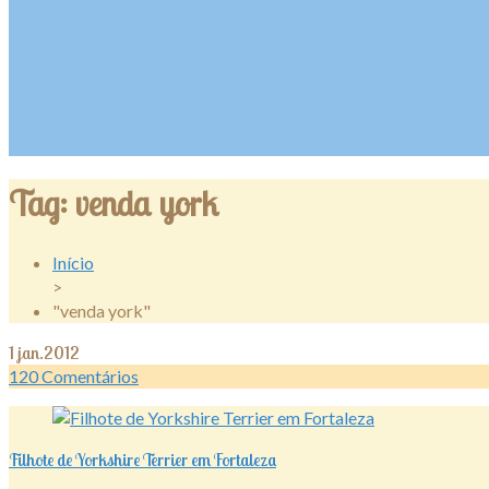
Tag:
venda york
Início
>
"venda york"
1
jan.2012
120
Comentários
Filhote de Yorkshire Terrier em Fortaleza