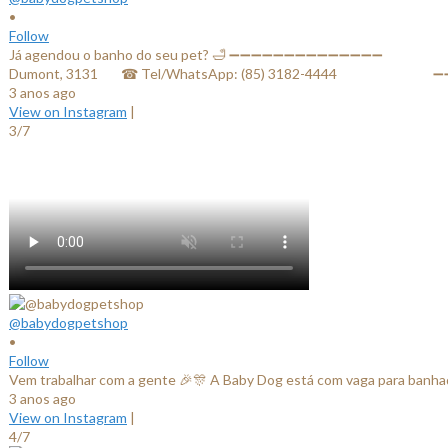
•
Follow
Já agendou o banho do seu pet? 🛁 ➖➖➖➖➖➖➖➖➖➖➖➖➖➖ ⠀⠀⠀⠀⠀⠀⠀⠀✔ Lo
Dumont, 3131⠀⠀ ☎ Tel/WhatsApp: (85) 3182-4444⠀⠀⠀⠀ ⠀⠀⠀
3 anos ago
View on Instagram
|
3/7
@babydogpetshop
•
Follow
Vem trabalhar com a gente 🎉🎊 A Baby Dog está com vaga para banhador
3 anos ago
View on Instagram
|
4/7