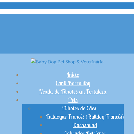
Início
Canil Barrauthy
Venda de Filhotes em Fortaleza
Pets
Filhotes de Cães
Buldogue Francês (Bulldog Francês)
Dachshund
Labrador Retriever