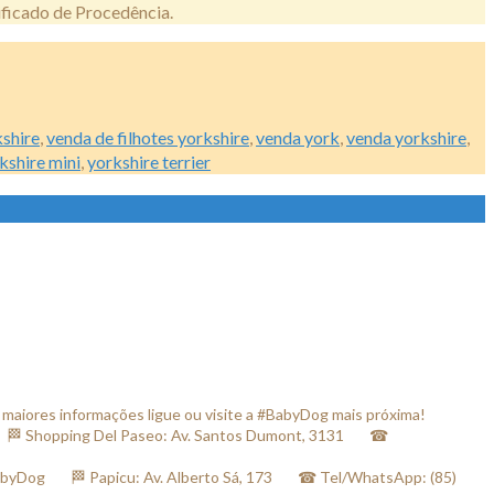
ificado de Procedência.
kshire
,
venda de filhotes yorkshire
,
venda york
,
venda yorkshire
,
kshire mini
,
yorkshire terrier