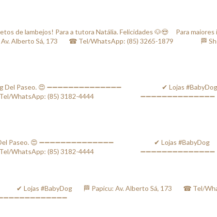
os de lambejos! Para a tutora Natália. Felicidades 🐶😍 ⠀ Para maiores 
berto Sá, 173⠀⠀ ☎ Tel/WhatsApp: (85) 3265-1879⠀⠀ ⠀⠀⠀ 🏁 Shoppi
ping Del Paseo. 😍 ➖➖➖➖➖➖➖➖➖➖➖➖➖➖ ⠀⠀⠀⠀⠀⠀⠀⠀✔ Lojas #BabyDog⠀⠀ 🏁
⠀⠀ ☎ Tel/WhatsApp: (85) 3182-4444⠀⠀⠀⠀ ⠀⠀⠀⠀⠀ ➖➖➖➖➖➖➖➖➖➖➖➖➖➖