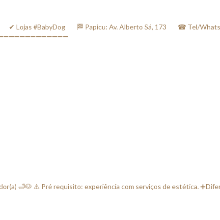
jas #BabyDog⠀⠀ 🏁 Papicu: Av. Alberto Sá, 173⠀⠀ ☎ Tel/WhatsApp
⠀⠀ ➖➖➖➖➖➖➖➖➖➖➖➖➖➖
(a) 🛁🐶 ⚠️ Pré requisito: experiência com serviços de estética. ➕Dife