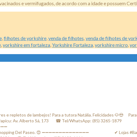
êm vacinados e vermifugados, de acordo com a idade e possuem Cert
e
,
filhotes de yorkshire
,
venda de filhotes
,
venda de filhotes de yor
e
,
yorkshire em fortaleza
,
Yorkshire Fortaleza
,
yorkshire micro
,
yor