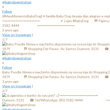
@babydogpetshop
•
Follow
{#MeuMomentoBabyDog} A família Baby Dog deseja dias alegres e replet
➖➖➖➖➖➖➖➖➖➖➖➖➖➖ ⠀⠀⠀⠀⠀⠀⠀⠀✔ Lojas #BabyDog⠀⠀ 🏁 Papicu: Av. Al
3182-4444⠀⠀⠀⠀⠀⠀⠀ ➖➖➖➖➖➖➖➖➖➖➖➖➖➖
3 anos ago
View on Instagram
|
1/7
@babydogpetshop
•
Follow
Baby Poodle fêmea e machinho disponíveis na nossa loja do Shop
1879⠀⠀ ⠀⠀⠀ 🏁 Shopping Del Paseo: Av. Santos Dumont, 3131
3 anos ago
View on Instagram
|
2/7
@babydogpetshop