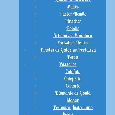
Maltês
Pastor Alemão
Pinscher
Poodle
Schnauzer Miniatura
Yorkshire Terrier
Filhotes de Gatos em Fortaleza
Persa
Pássaros
Calafate
Calopsita
Canário
Diamante de Gould
Manon
Periquito Australiano
Peixes