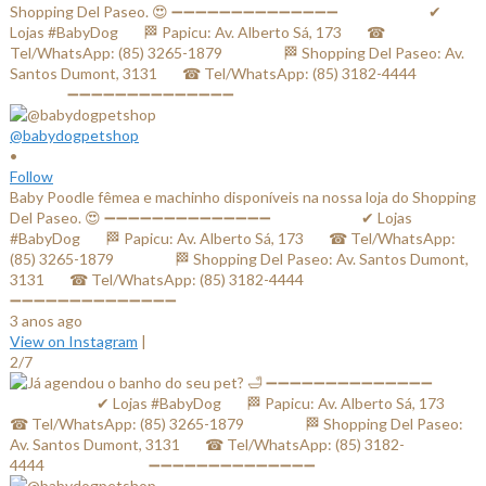
@babydogpetshop
•
Follow
Baby Poodle fêmea e machinho disponíveis na nossa loja do Shopping
Del Paseo. 😍 ➖➖➖➖➖➖➖➖➖➖➖➖➖➖ ⠀⠀⠀⠀⠀⠀⠀⠀✔ Lojas
#BabyDog⠀⠀ 🏁 Papicu: Av. Alberto Sá, 173⠀⠀ ☎ Tel/WhatsApp:
(85) 3265-1879⠀⠀ ⠀⠀⠀ 🏁 Shopping Del Paseo: Av. Santos Dumont,
3131⠀⠀ ☎ Tel/WhatsApp: (85) 3182-4444⠀⠀⠀⠀ ⠀⠀⠀⠀⠀
➖➖➖➖➖➖➖➖➖➖➖➖➖➖
3 anos ago
View on Instagram
|
2/7