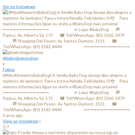
Ver no Instagram
@babydogpetshop
•
Follow
{#MeuMomentoBabyDog} A família Baby Dog deseja dias alegres e
repletos de lambejos! Para a tutora Natália. Felicidades 🐶😍 ⠀ Para
maiores informações ligue ou visite a #BabyDog mais próxima! ⠀
➖➖➖➖➖➖➖➖➖➖➖➖➖➖ ⠀⠀⠀⠀⠀⠀⠀⠀✔ Lojas #BabyDog⠀⠀ 🏁
Papicu: Av. Alberto Sá, 173⠀⠀ ☎ Tel/WhatsApp: (85) 3265-1879⠀⠀
⠀⠀⠀ 🏁 Shopping Del Paseo: Av. Santos Dumont, 3131⠀⠀ ☎
Tel/WhatsApp: (85) 3182-4444⠀⠀⠀⠀⠀⠀⠀ ➖➖➖➖➖➖➖➖➖➖➖➖➖➖
3 anos ago
View on Instagram
|
1/7