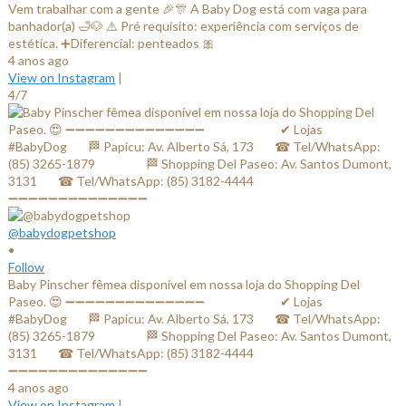
Vem trabalhar com a gente 🎉🎊 A Baby Dog está com vaga para
banhador(a) 🛁🐶 ⚠️ Pré requisito: experiência com serviços de
estética. ➕Diferencial: penteados 🎀
4 anos ago
View on Instagram
|
4/7
@babydogpetshop
•
Follow
Baby Pinscher fêmea disponível em nossa loja do Shopping Del
Paseo. 😍 ➖➖➖➖➖➖➖➖➖➖➖➖➖➖ ⠀⠀⠀⠀⠀⠀⠀⠀✔ Lojas
#BabyDog⠀⠀ 🏁 Papicu: Av. Alberto Sá, 173⠀⠀ ☎ Tel/WhatsApp:
(85) 3265-1879⠀⠀ ⠀⠀⠀ 🏁 Shopping Del Paseo: Av. Santos Dumont,
3131⠀⠀ ☎ Tel/WhatsApp: (85) 3182-4444⠀⠀⠀⠀ ⠀⠀⠀⠀⠀
➖➖➖➖➖➖➖➖➖➖➖➖➖➖
4 anos ago
View on Instagram
|