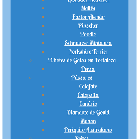
Maltês
Pastor Alemão
Pinscher
Poodle
Schnauzer Miniatura
Yorkshire Terrier
Filhotes de Gatos em Fortaleza
Persa
Pássaros
Calafate
Calopsita
Canário
Diamante de Gould
Manon
Periquito Australiano
Peixes