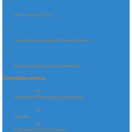
Táxi Dog (Táxi Pet)
🚗🐾 Táxi Pet (Táxi ......
Sorologia de Raiva
Exame de Sorologia de Raiva | Exame ......
Aplicação de Microchip Animal em Fortaleza
MicroChip | MicroChip Animal A ...
Comentários recentes
Baby Dog
em
Filhotes de Shih Tzu em Fortaleza a Venda
Raimundo Rodrigues da Rocha
em
Filhotes de Shih Tzu
em Fortaleza a Venda
Baby Dog
em
Filhotes de Shih Tzu em Fortaleza a Venda
Ana
em
Filhotes de Shih Tzu em Fortaleza a Venda
Baby Dog
em
Filhotes de Shih Tzu em Fortaleza a Venda
Marilene brito de lima
em
Filhotes de Shih Tzu em