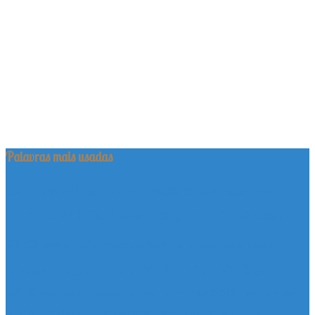
Palavras mais usadas
adoção
adoção de cães
adotar
adoção de animais
adoção de gatos
animal
cachorro
animais
Blog
cadela
barrauthy
cao
caes
canina
clinica veterinaria
comodidade
cães para adoção
fortaleza
filhote
doação
dachshund
domicílio
gatinho
gato
maltês
gatos
labrador
labrador retriever
leishmaniose
pastor alemão
pet
pedigree
poodle
pet shop
pinscher
pets
poodle micro