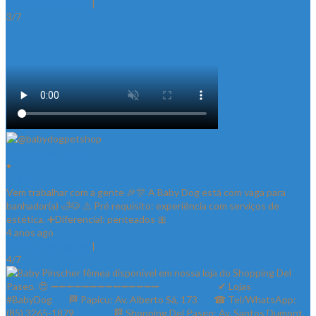
View on Instagram
|
3/7
@babydogpetshop
•
Follow
Vem trabalhar com a gente 🎉🎊 A Baby Dog está com vaga para
banhador(a) 🛁🐶 ⚠️ Pré requisito: experiência com serviços de
estética. ➕Diferencial: penteados 🎀
4 anos ago
View on Instagram
|
4/7