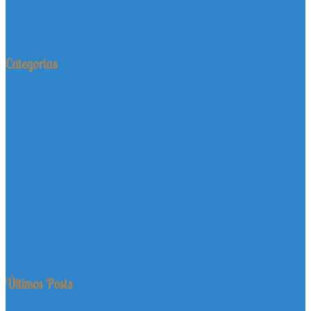
venda de filhotes
shih tzu
schnauzer
shop
shopping del paseo
yorkshire
York
yorkshire terrier
Categorias
Adoção
Canil Barrauthy
Cães
Dachshund
Contos
Dicas
Filhotes a
Eventos
Entretenimento
Informativo
Venda
Image
Labrador Retriever
Gatos
Novidades
Notícias
Lojas
Lulu da Pomerânia (Spitz Alemão Anão)
Mídia
Pets
Poodle Micro
Parcerias
Pastor Alemão
Persa
Pinscher
Política
Poodle Toy
Serviços
Saúde
Promoção
Produtos
Schnauzer Miniatura
Você Sabia?
Shih Tzu
Text
test
Uncategorized
Video
Yorkshire
Terrier
Últimos Posts