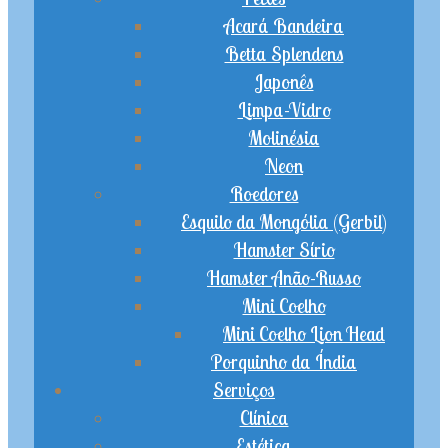
Acará Bandeira
Betta Splendens
Japonês
Limpa-Vidro
Molinésia
Neon
Roedores
Esquilo da Mongólia (Gerbil)
Hamster Sírio
Hamster Anão-Russo
Mini Coelho
Mini Coelho Lion Head
Porquinho da Índia
Serviços
Clínica
Estética