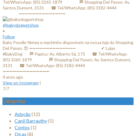
@babydogpetshop
•
Follow
Baby Poodle fêmea e machinho disponíveis na nossa loja do Shopping
Del Paseo. 😍 ➖➖➖➖➖➖➖➖➖➖➖➖➖➖ ⠀⠀⠀⠀⠀⠀⠀⠀✔ Lojas
#BabyDog⠀⠀ 🏁 Papicu: Av. Alberto Sá, 173⠀⠀ ☎ Tel/WhatsApp:
(85) 3265-1879⠀⠀ ⠀⠀⠀ 🏁 Shopping Del Paseo: Av. Santos Dumont,
3131⠀⠀ ☎ Tel/WhatsApp: (85) 3182-4444⠀⠀⠀⠀ ⠀⠀⠀⠀⠀
➖➖➖➖➖➖➖➖➖➖➖➖➖➖
4 anos ago
View on Instagram
|
7/7
Categorias
Adoção
(12)
Canil Barrauthy
(5)
Contos
(1)
Dicas
(8)