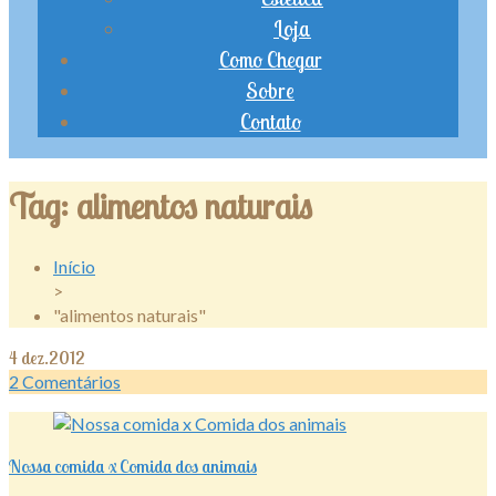
Loja
Como Chegar
Sobre
Contato
Tag:
alimentos naturais
Início
>
"alimentos naturais"
4
dez.2012
2
Comentários
Nossa comida x Comida dos animais