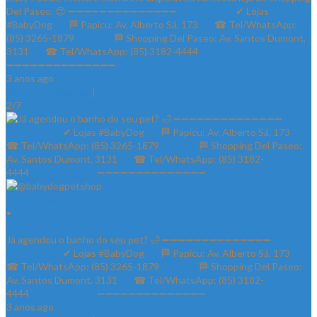
Del Paseo. 😍 ➖➖➖➖➖➖➖➖➖➖➖➖➖➖ ⠀⠀⠀⠀⠀⠀⠀⠀✔ Lojas
#BabyDog⠀⠀ 🏁 Papicu: Av. Alberto Sá, 173⠀⠀ ☎ Tel/WhatsApp:
(85) 3265-1879⠀⠀ ⠀⠀⠀ 🏁 Shopping Del Paseo: Av. Santos Dumont,
3131⠀⠀ ☎ Tel/WhatsApp: (85) 3182-4444⠀⠀⠀⠀ ⠀⠀⠀⠀⠀
➖➖➖➖➖➖➖➖➖➖➖➖➖➖
3 anos ago
View on Instagram
|
2/7
@babydogpetshop
•
Follow
Já agendou o banho do seu pet? 🛁 ➖➖➖➖➖➖➖➖➖➖➖➖➖➖
⠀⠀⠀⠀⠀⠀⠀⠀✔ Lojas #BabyDog⠀⠀ 🏁 Papicu: Av. Alberto Sá, 173⠀⠀
☎ Tel/WhatsApp: (85) 3265-1879⠀⠀ ⠀⠀⠀ 🏁 Shopping Del Paseo:
Av. Santos Dumont, 3131⠀⠀ ☎ Tel/WhatsApp: (85) 3182-
4444⠀⠀⠀⠀ ⠀⠀⠀⠀⠀ ➖➖➖➖➖➖➖➖➖➖➖➖➖➖
3 anos ago