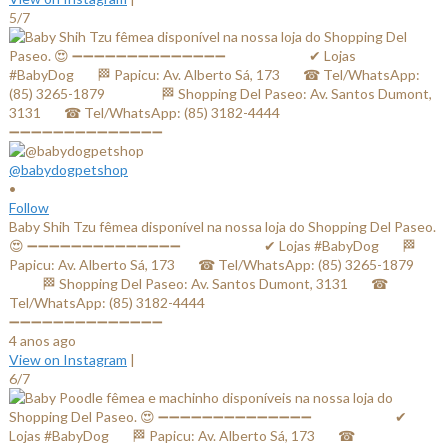
5/7
@babydogpetshop
•
Follow
Baby Shih Tzu fêmea disponível na nossa loja do Shopping Del Paseo.
😍 ➖➖➖➖➖➖➖➖➖➖➖➖➖➖ ⠀⠀⠀⠀⠀⠀⠀⠀✔ Lojas #BabyDog⠀⠀ 🏁
Papicu: Av. Alberto Sá, 173⠀⠀ ☎ Tel/WhatsApp: (85) 3265-1879⠀⠀
⠀⠀⠀ 🏁 Shopping Del Paseo: Av. Santos Dumont, 3131⠀⠀ ☎
Tel/WhatsApp: (85) 3182-4444⠀⠀⠀⠀ ⠀⠀⠀⠀⠀
➖➖➖➖➖➖➖➖➖➖➖➖➖➖
4 anos ago
View on Instagram
|
6/7