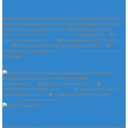
@babydogpetshop
•
Follow
{#MeuMomentoBabyDog} A família Baby Dog deseja dias alegres e
repletos de lambejos! Para a tutora Natália. Felicidades 🐶😍 ⠀ Para
maiores informações ligue ou visite a #BabyDog mais próxima! ⠀
➖➖➖➖➖➖➖➖➖➖➖➖➖➖ ⠀⠀⠀⠀⠀⠀⠀⠀✔ Lojas #BabyDog⠀⠀ 🏁
Papicu: Av. Alberto Sá, 173⠀⠀ ☎ Tel/WhatsApp: (85) 3265-1879⠀⠀
⠀⠀⠀ 🏁 Shopping Del Paseo: Av. Santos Dumont, 3131⠀⠀ ☎
Tel/WhatsApp: (85) 3182-4444⠀⠀⠀⠀⠀⠀⠀ ➖➖➖➖➖➖➖➖➖➖➖➖➖➖
3 anos ago
View on Instagram
|
1/7
@babydogpetshop
•
Follow
Baby Poodle fêmea e machinho disponíveis na nossa loja do Shopping