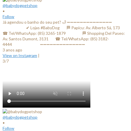
@babydogpetshop
•
Follow
Já agendou o banho do seu pet? 🛁 ➖➖➖➖➖➖➖➖➖➖➖➖➖➖
⠀⠀⠀⠀⠀⠀⠀⠀✔ Lojas #BabyDog⠀⠀ 🏁 Papicu: Av. Alberto Sá, 173⠀⠀
☎ Tel/WhatsApp: (85) 3265-1879⠀⠀ ⠀⠀⠀ 🏁 Shopping Del Paseo:
Av. Santos Dumont, 3131⠀⠀ ☎ Tel/WhatsApp: (85) 3182-
4444⠀⠀⠀⠀ ⠀⠀⠀⠀⠀ ➖➖➖➖➖➖➖➖➖➖➖➖➖➖
3 anos ago
View on Instagram
|
3/7
@babydogpetshop
•
Follow