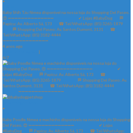
•
Follow
Baby Shih Tzu fêmea disponível na nossa loja do Shopping Del Paseo.
😍 ➖➖➖➖➖➖➖➖➖➖➖➖➖➖ ⠀⠀⠀⠀⠀⠀⠀⠀✔ Lojas #BabyDog⠀⠀ 🏁
Papicu: Av. Alberto Sá, 173⠀⠀ ☎ Tel/WhatsApp: (85) 3265-1879⠀⠀
⠀⠀⠀ 🏁 Shopping Del Paseo: Av. Santos Dumont, 3131⠀⠀ ☎
Tel/WhatsApp: (85) 3182-4444⠀⠀⠀⠀ ⠀⠀⠀⠀⠀
➖➖➖➖➖➖➖➖➖➖➖➖➖➖
4 anos ago
View on Instagram
|
6/7
@babydogpetshop
•
Follow
Baby Poodle fêmea e machinho disponíveis na nossa loja do Shopping
Del Paseo. 😍 ➖➖➖➖➖➖➖➖➖➖➖➖➖➖ ⠀⠀⠀⠀⠀⠀⠀⠀✔ Lojas
#BabyDog⠀⠀ 🏁 Papicu: Av. Alberto Sá, 173⠀⠀ ☎ Tel/WhatsApp: